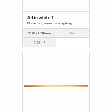
All in white 1
Fliesenbild, zweiundvierzig teilig
3598 x 2098 mm
Matt
2
7,55 m