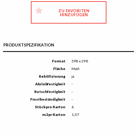
ZU FAVORITEN
HINZUFÜGEN
PRODUKTSPEZIFIKATION
Format
598 x 298
Fläche
Matt
Rektifizierung
ja
Abriebfestigkeit
-
Rutschfestigkeit
-
Frostbeständigkeit
-
Stück pro Karton
6
m2 pr Karton
1,07