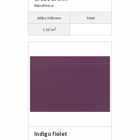
Wandfliese
608 x 308 mm
Matt
2
1.12 m
Indigo fiolet