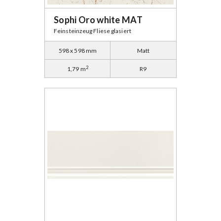
Sophi Oro white MAT
Feinsteinzeug Fliese glasiert
598 x 598 mm
Matt
2
1,79 m
R9