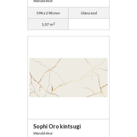
Wanddekor
598 x 298 mm
Glänzend
2
1,07 m
Sophi Oro kintsugi
Wanddekor