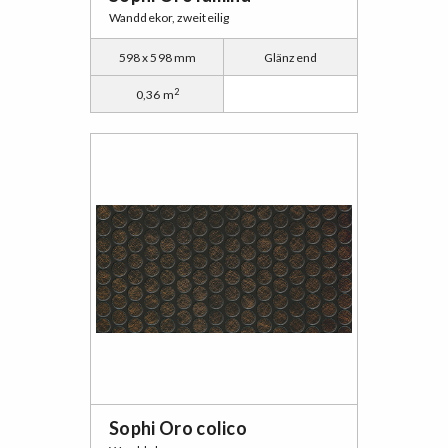
Wanddekor, zweiteilig
598 x 598 mm
Glänzend
2
0,36 m
Sophi Oro colico