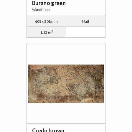
Burano green
Wandfliese
608 x 308 mm
Matt
2
1.12 m
Credo brown