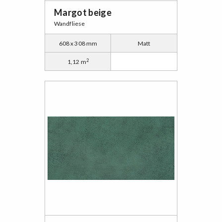
Margot beige
Wandfliese
608 x 308 mm
Matt
2
1,12 m