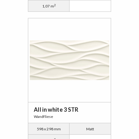
2
1,07 m
All in white 3 STR
Wandfliese
598 x 298 mm
Matt