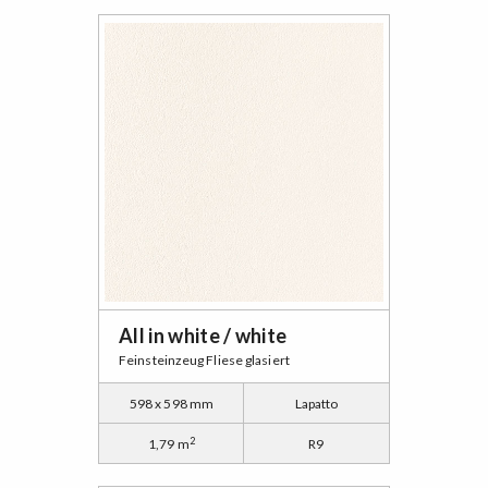
All in white / white
Feinsteinzeug Fliese glasiert
598 x 598 mm
Lapatto
2
1,79 m
R9