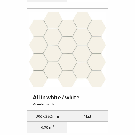
All in white / white
Wandmosaik
306 x 282 mm
Matt
2
0,78 m