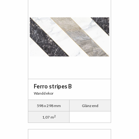
Ferro stripes B
Wanddekor
598 x 298 mm
Glänzend
2
1,07 m