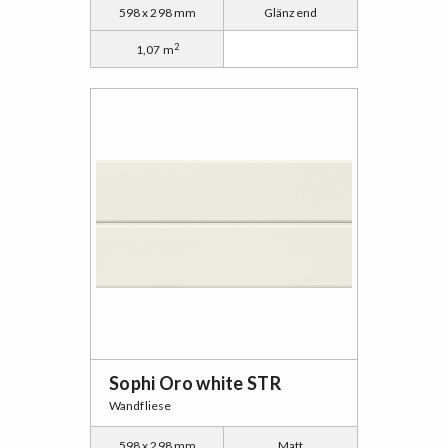
598 x 298 mm
Glänzend
2
1,07 m
Sophi Oro white STR
Wandfliese
598 x 298 mm
Matt