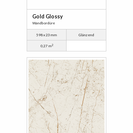
Gold Glossy
Wandbordüre
598 x 23 mm
Glänzend
2
0,27 m