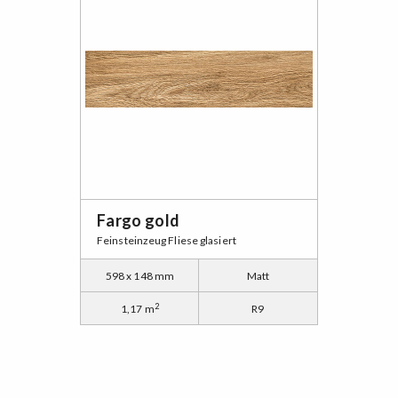
Fargo gold
Feinsteinzeug Fliese glasiert
598 x 148 mm
Matt
2
1,17 m
R9