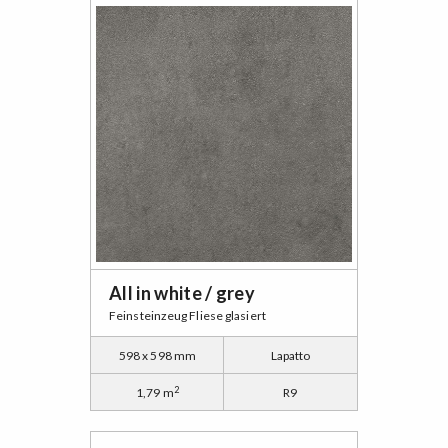
All in white / grey
Feinsteinzeug Fliese glasiert
598 x 598 mm
Lapatto
2
1,79 m
R9