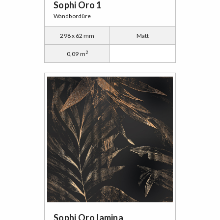
Sophi Oro 1
Wandbordüre
298 x 62 mm
Matt
2
0,09 m
Sophi Oro lamina