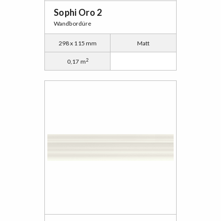
Sophi Oro 2
Wandbordüre
298 x 115 mm
Matt
2
0,17 m