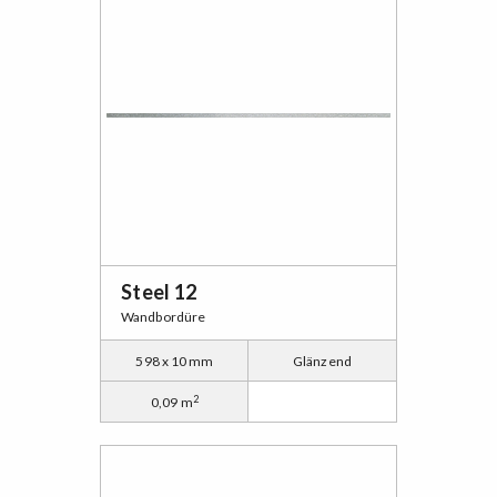
Steel 12
Wandbordüre
598 x 10 mm
Glänzend
2
0,09 m