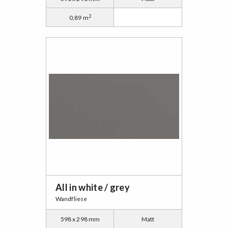
2
0,89 m
All in white / grey
Wandfliese
598 x 298 mm
Matt