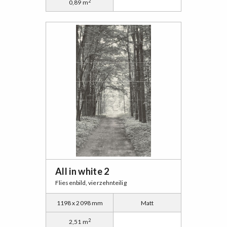
2
0,89 m
All in white 2
Fliesenbild, vierzehnteilig
1198 x 2098 mm
Matt
2
2,51 m