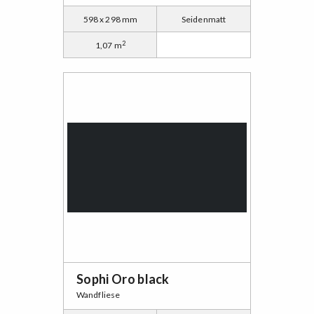
598 x 298 mm
Seidenmatt
2
1,07 m
Sophi Oro black
Wandfliese