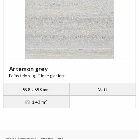
Artemon grey
Feinsteinzeug Fliese glasiert
598 x 598 mm
Matt
2
1.43 m
Unsere Produktmarken
Tubądzin
Arte