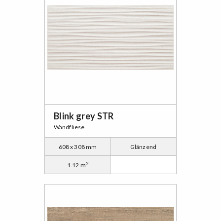
Blink grey STR
Wandfliese
608 x 308 mm
Glänzend
2
1.12 m