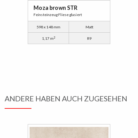
Moza brown STR
Feinsteinzeug Fliese glasiert
598 x 148 mm
Matt
2
1,17 m
R9
ANDERE HABEN AUCH ZUGESEHEN