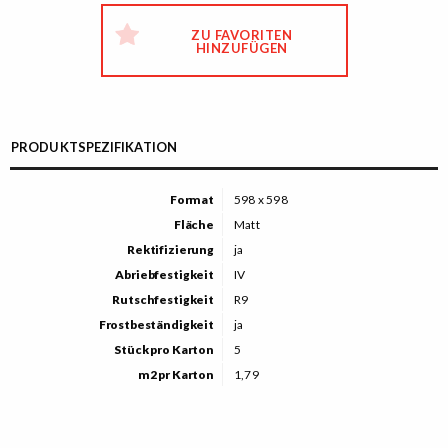
ZU FAVORITEN
HINZUFÜGEN
PRODUKTSPEZIFIKATION
Format
598 x 598
Fläche
Matt
Rektifizierung
ja
Abriebfestigkeit
IV
Rutschfestigkeit
R9
Frostbeständigkeit
ja
Stück pro Karton
5
m2 pr Karton
1,79