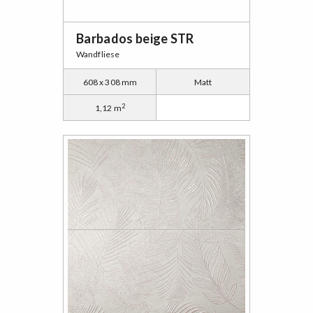
Barbados beige STR
Wandfliese
608 x 308 mm
Matt
2
1,12 m