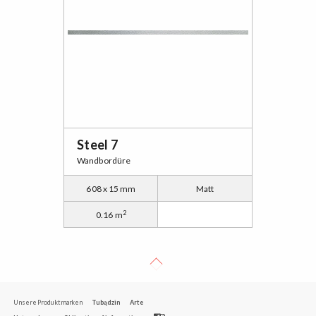
Steel 7
Wandbordüre
608 x 15 mm
Matt
2
0.16 m
Unsere Produktmarken
Tubądzin
Arte