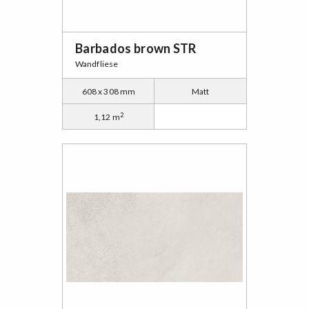
Barbados brown STR
Wandfliese
608 x 308 mm
Matt
2
1,12 m