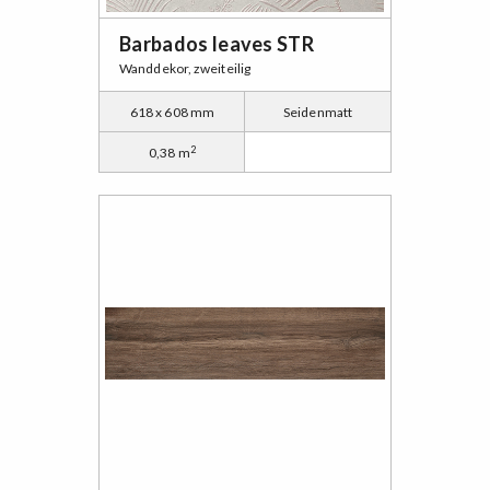
Barbados leaves STR
Wanddekor, zweiteilig
618 x 608 mm
Seidenmatt
2
0,38 m