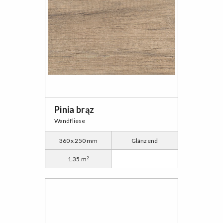
Pinia brąz
Wandfliese
360 x 250 mm
Glänzend
2
1.35 m