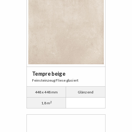
Tempre beige
Feinsteinzeug Fliese glasiert
448 x 448 mm
Glänzend
2
1,8 m