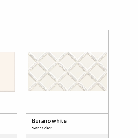
Burano white
Wanddekor