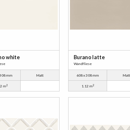
no white
Burano latte
ese
Wandfliese
 308 mm
Matt
608 x 308 mm
Mat
2
2
12 m
1.12 m