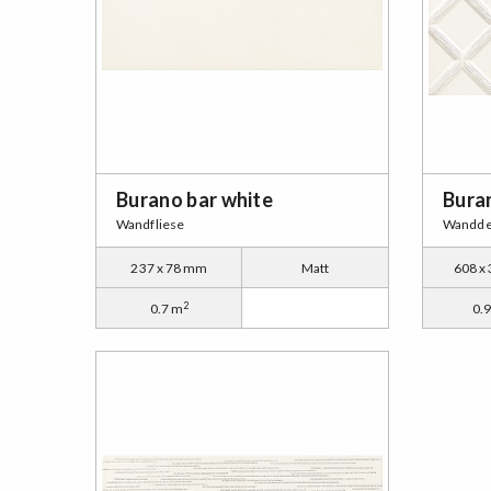
Burano bar white
Bura
Wandfliese
Wandde
237 x 78 mm
Matt
608 x
2
0.7 m
0.