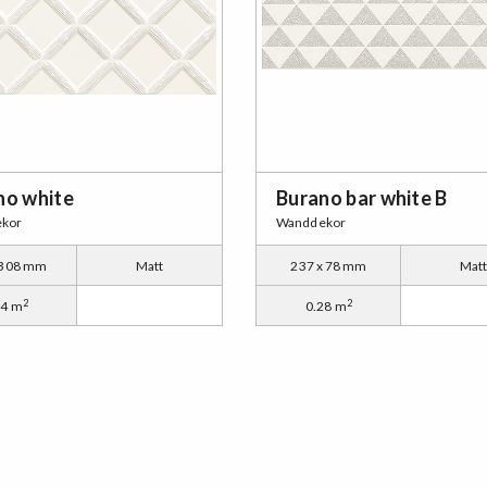
no white
Burano bar white B
kor
Wanddekor
 308 mm
Matt
237 x 78 mm
Mat
2
2
94 m
0.28 m