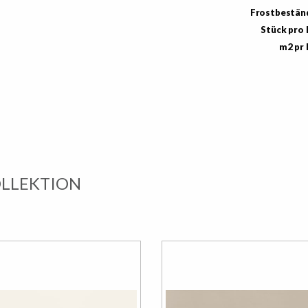
Frostbestän
Stück pro
m2 pr
OLLEKTION