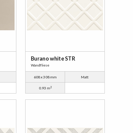
Burano white STR
Wandfliese
t
608 x 308 mm
Matt
2
0.93 m