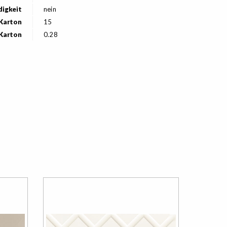
digkeit
nein
 Karton
15
 Karton
0.28