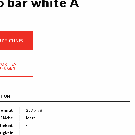
 bar white A
ZEICHNIS
VORITEN
UFÜGEN
TION
Format
237 x 78
Fläche
Matt
tigkeit
-
tigkeit
-