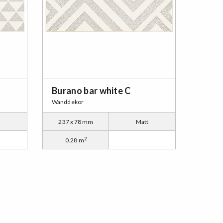
Burano bar white C
Wanddekor
t
237 x 78 mm
Matt
2
0.28 m