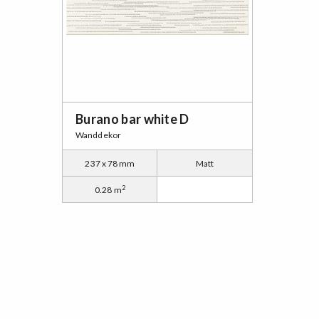
Burano bar white D
Wanddekor
237 x 78 mm
Matt
2
0.28 m