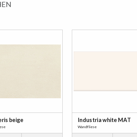
HEN
ris beige
Industria white MAT
ese
Wandfliese