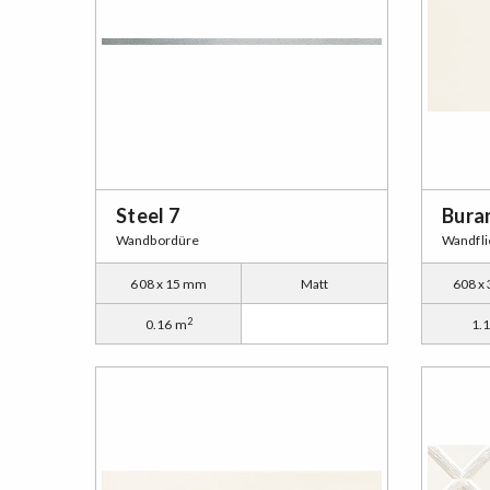
Steel 7
Bura
Wandbordüre
Wandfli
608 x 15 mm
Matt
608 x
2
0.16 m
1.