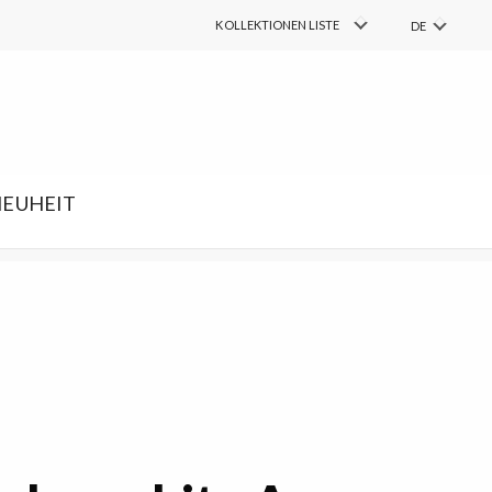
COLLECTIONS
KOLLEKTIONEN LISTE
DE
PL
FIND
Suchen
EN
RU
SK
EUHEIT