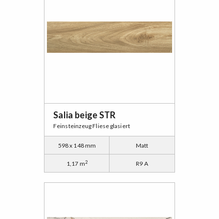
Salia beige STR
Feinsteinzeug Fliese glasiert
598 x 148 mm
Matt
2
1,17 m
R9 A