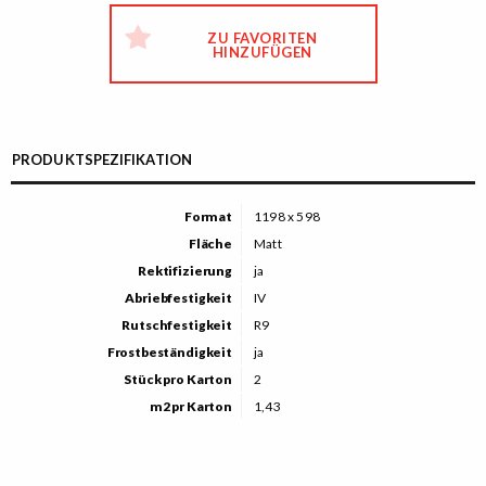
ZU FAVORITEN
HINZUFÜGEN
PRODUKTSPEZIFIKATION
Format
1198 x 598
Fläche
Matt
Rektifizierung
ja
Abriebfestigkeit
IV
Rutschfestigkeit
R9
Frostbeständigkeit
ja
Stück pro Karton
2
m2 pr Karton
1,43