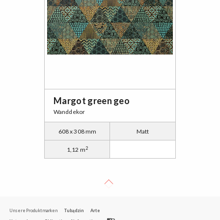
Margot green geo
Wanddekor
608 x 308 mm
Matt
2
1,12 m
Unsere Produktmarken
Tubądzin
Arte