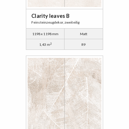
Clarity leaves B
Feinsteinzeugdekor, zweiteilig
1198 x 1198 mm
Matt
2
1,43 m
R9