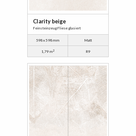
Clarity beige
Feinsteinzeug Fliese glasiert
598 x 598 mm
Matt
2
1,79 m
R9