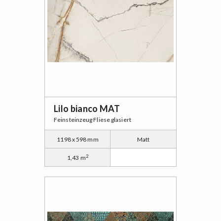
Lilo bianco MAT
Feinsteinzeug Fliese glasiert
1198 x 598 mm
Matt
2
1,43 m