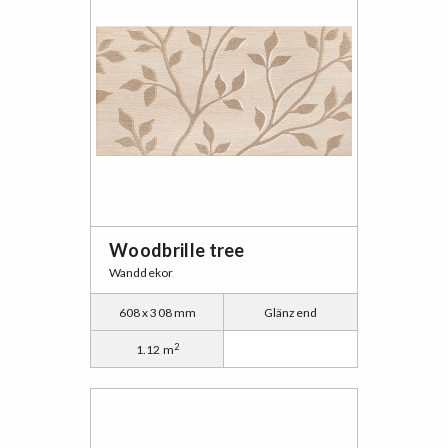
Woodbrille tree
Wanddekor
608 x 308 mm
Glänzend
2
1.12 m