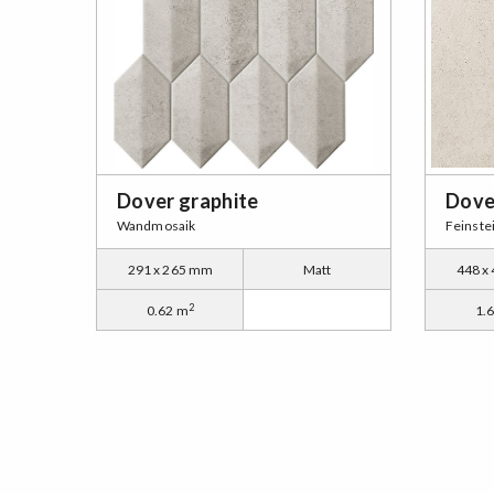
Dover graphite
Dove
Wandmosaik
Feinstei
291 x 265 mm
Matt
448 x
2
0.62 m
1.