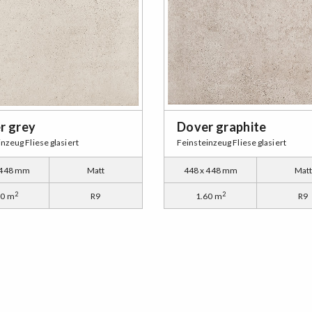
r grey
Dover graphite
nzeug Fliese glasiert
Feinsteinzeug Fliese glasiert
 448 mm
Matt
448 x 448 mm
Mat
2
2
60 m
R9
1.60 m
R9