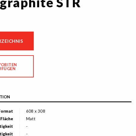
graphite STR
ZEICHNIS
VORITEN
UFÜGEN
TION
Format
608 x 308
Fläche
Matt
tigkeit
-
tigkeit
-