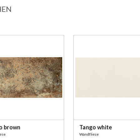
HEN
o brown
Tango white
ese
Wandfliese