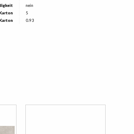
digkeit
nein
 Karton
5
 Karton
0.93