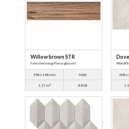
Willow brown STR
Dove
Feinsteinzeug Fliese glasiert
Wandfli
598 x 148 mm
Matt
608 x
2
1,17 m
R10 B
1.