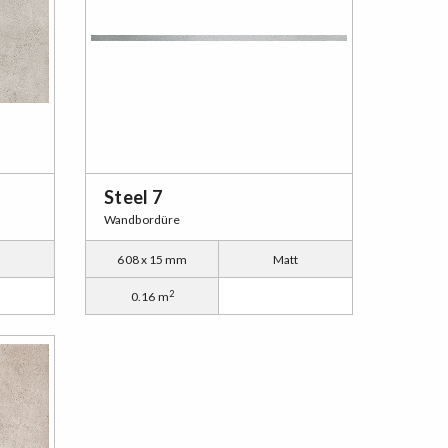
Steel 7
Wandbordüre
t
608 x 15 mm
Matt
2
0.16 m