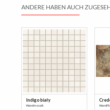
ANDERE HABEN AUCH ZUGESE
Indigo biały
Cred
Wandmosaik
Wandfli