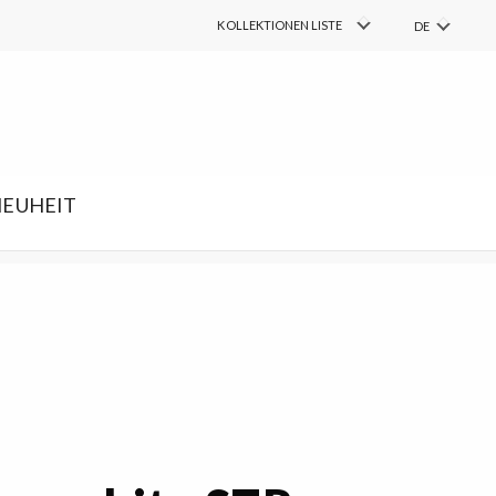
COLLECTIONS
KOLLEKTIONEN LISTE
DE
PL
FIND
Suchen
EN
RU
SK
EUHEIT