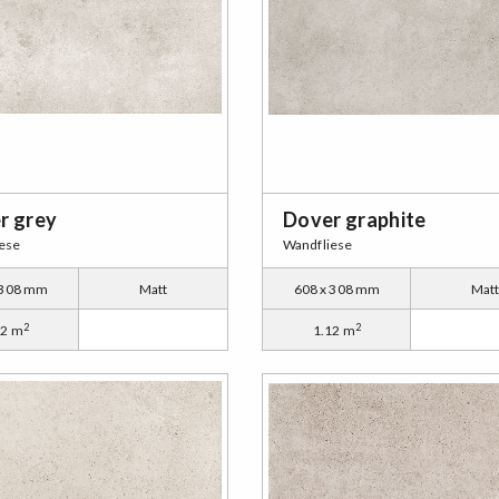
r grey
Dover graphite
ese
Wandfliese
 308 mm
Matt
608 x 308 mm
Mat
2
2
12 m
1.12 m