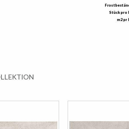
Frostbestän
Stück pro
m2 pr
OLLEKTION