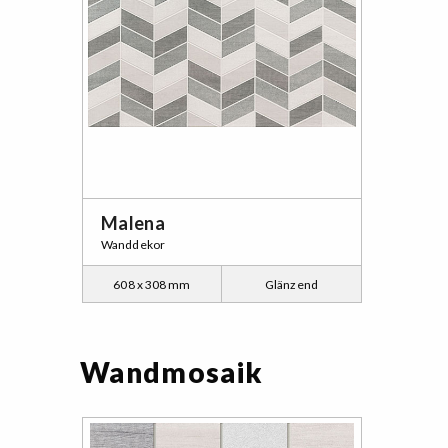
Malena
Wanddekor
608 x 308 mm
Glänzend
Wandmosaik