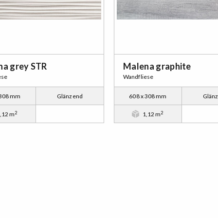
na grey STR
Malena graphite
ese
Wandfliese
 308 mm
Glänzend
608 x 308 mm
Glän
2
2
,12 m
1,12 m