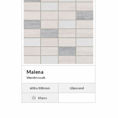
Malena
Wandmosaik
608 x 308 mm
Glänzend
10 pcs.