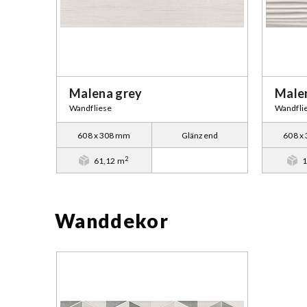
Malena grey
Male
Wandfliese
Wandfli
608 x 308 mm
Glänzend
608 x
2
61,12 m
1
Wanddekor