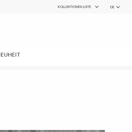
COLLECTIONS
KOLLEKTIONEN LISTE
DE
PL
FIND
Suchen
EN
RU
SK
EUHEIT