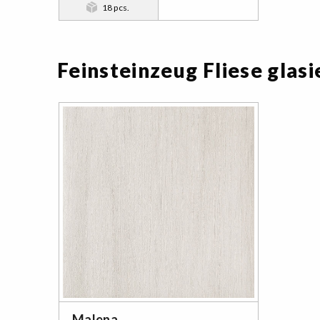
18 pcs.
Feinsteinzeug Fliese glasi
Malena