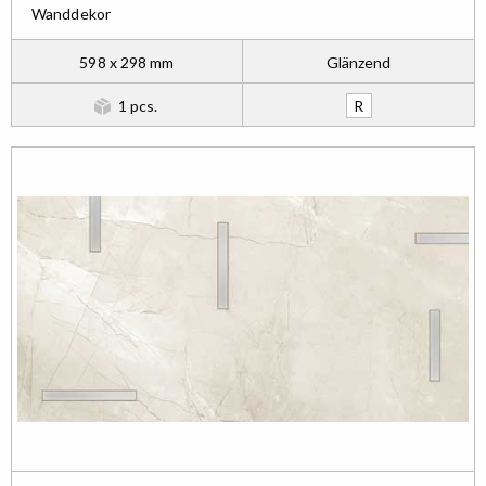
Wanddekor
598 x 298 mm
Glänzend
1 pcs.
R