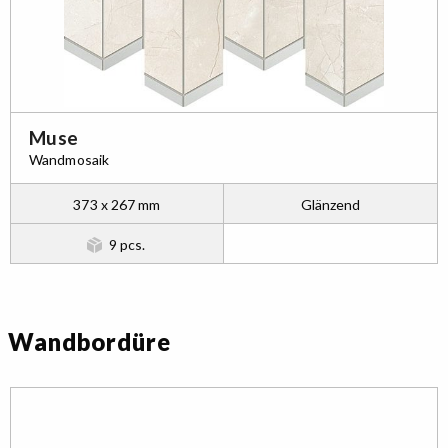
Muse
Wandmosaik
373 x 267 mm
Glänzend
9 pcs.
Wandbordüre