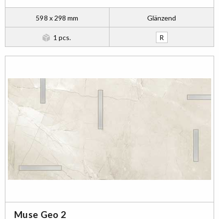
598 x 298 mm
Glänzend
1 pcs.
R
Muse Geo 2