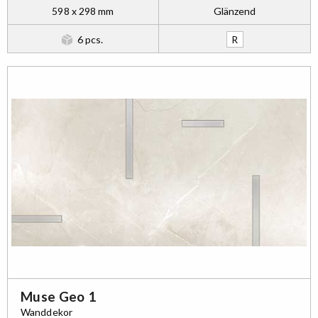
598 x 298 mm
Glänzend
6 pcs.
R
Muse Geo 1
Wanddekor