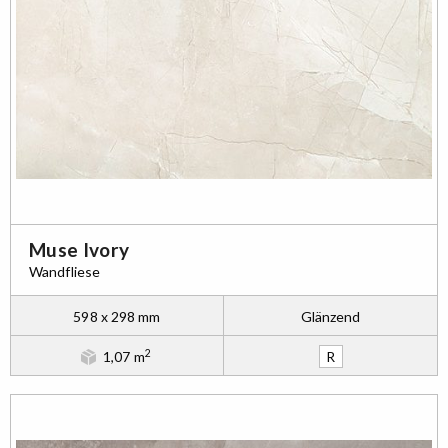
Muse Ivory
Wandfliese
598 x 298 mm
Glänzend
2
1,07 m
R