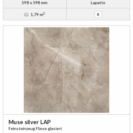
598 x 598 mm
Lapatto
2
1,79 m
R
Muse silver LAP
Feinsteinzeug Fliese glasiert