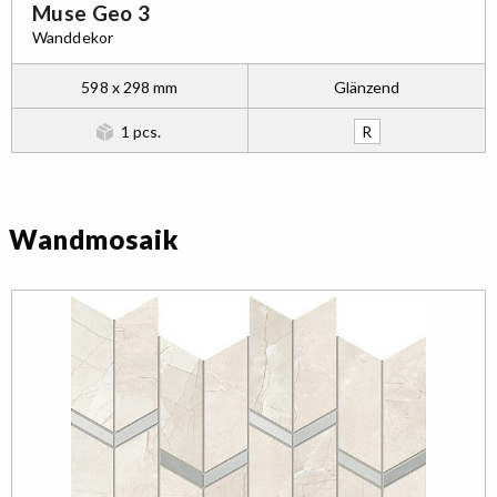
Muse Geo 3
Wanddekor
598 x 298 mm
Glänzend
1 pcs.
R
Wandmosaik