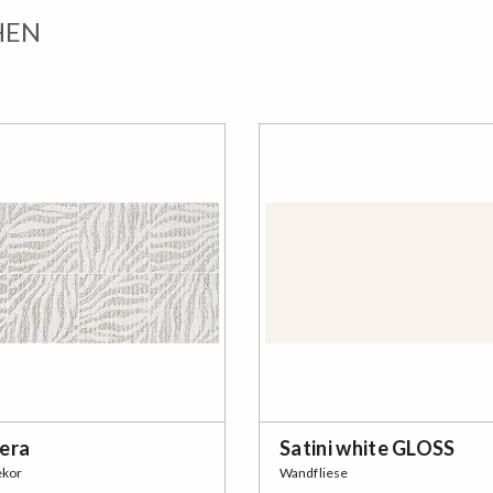
HEN
era
Satini white GLOSS
kor
Wandfliese