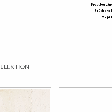
Frostbestän
Stück pro
m2 pr
OLLEKTION