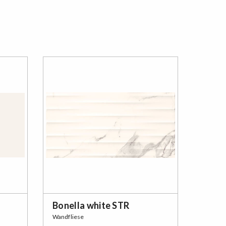
Bonella white STR
Wandfliese