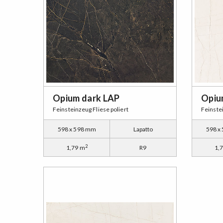
Opium dark LAP
Opiu
Feinsteinzeug Fliese poliert
Feinstei
598 x 598 mm
Lapatto
598 x
2
1,79 m
R9
1,