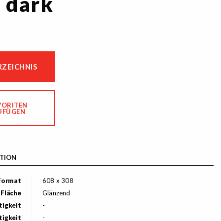
 dark
ZEICHNIS
VORITEN
UFÜGEN
TION
Format
608 x 308
Fläche
Glänzend
tigkeit
-
tigkeit
-