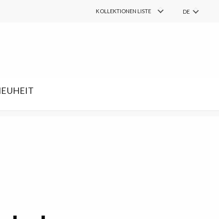
COLLECTIONS
KOLLEKTIONEN LISTE
DE
PL
FIND
Suchen
EN
RU
SK
EUHEIT