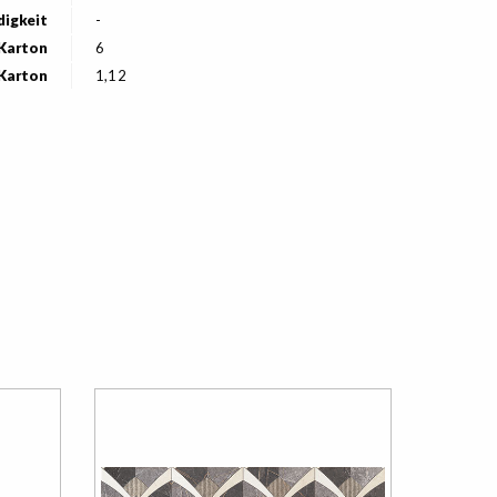
digkeit
-
 Karton
6
 Karton
1,12