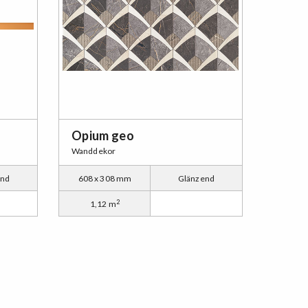
Opium geo
Wanddekor
end
608 x 308 mm
Glänzend
2
1,12 m