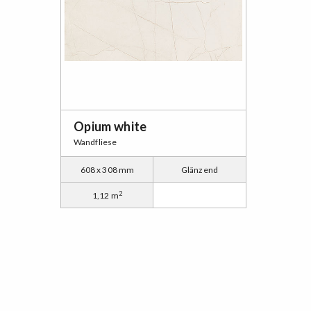
Opium white
Wandfliese
608 x 308 mm
Glänzend
2
1,12 m