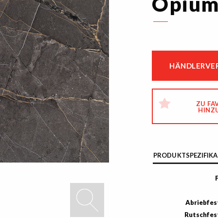
Opium
HÄNDLERVER
ZU FA
HINZ
PRODUKTSPEZIFIKA
Abriebfes
Rutschfes