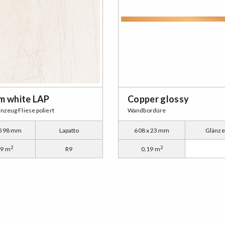
m white LAP
Copper glossy
nzeug Fliese poliert
Wandbordüre
 598 mm
Lapatto
608 x 23 mm
Glänz
2
2
79 m
R9
0,19 m