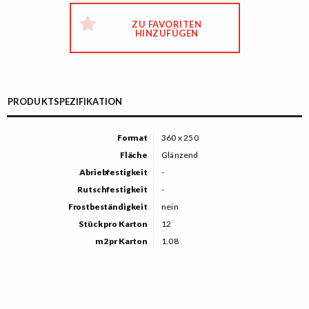
ZU FAVORITEN
HINZUFÜGEN
PRODUKTSPEZIFIKATION
Format
360 x 250
Fläche
Glänzend
Abriebfestigkeit
-
Rutschfestigkeit
-
Frostbeständigkeit
nein
Stück pro Karton
12
m2 pr Karton
1.08