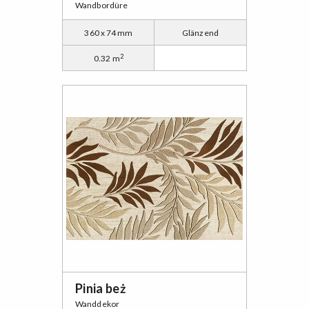
Wandbordüre
360 x 74 mm
Glänzend
2
0.32 m
Pinia beż
Wanddekor