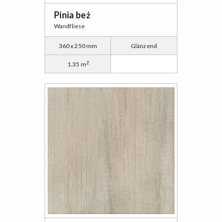
Pinia beż
Wandfliese
360 x 250 mm
Glänzend
2
1.35 m