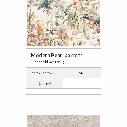
Modern Pearl parrots
Fliesenbild, acht teilig
1198 x 1198 mm
Matt
2
1,44 m