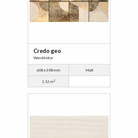
Credo geo
Wanddekor
608 x 308 mm
Matt
2
1.12 m