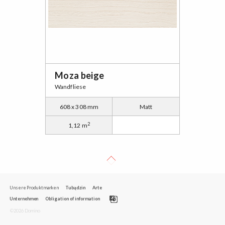
Moza beige
Wandfliese
608 x 308 mm
Matt
2
1,12 m
Unsere Produktmarken
Tubądzin
Arte
Unternehmen
Obligation of information
©2026 Domino