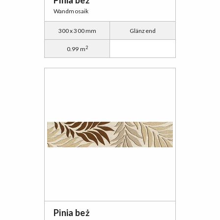
Pinia beż
Wandmosaik
300 x 300 mm
Glänzend
2
0.99 m
Pinia beż