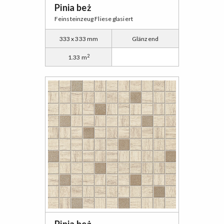
Pinia beż
Feinsteinzeug Fliese glasiert
333 x 333 mm
Glänzend
2
1.33 m