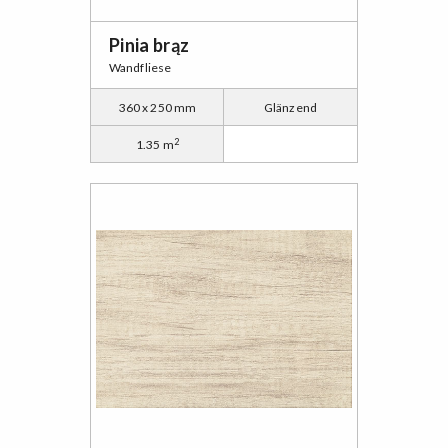
Pinia brąz
Wandfliese
360 x 250 mm
Glänzend
2
1.35 m