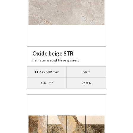
Oxide beige STR
Feinsteinzeug Fliese glasiert
1198 x 598 mm
Matt
2
1,43 m
R10 A