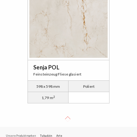
Senja POL
Feinsteinzeug Fliese glasiert
598 x 598 mm
Poliert
2
1,79 m
Unsere Produktmarken
Tubądzin
Arte