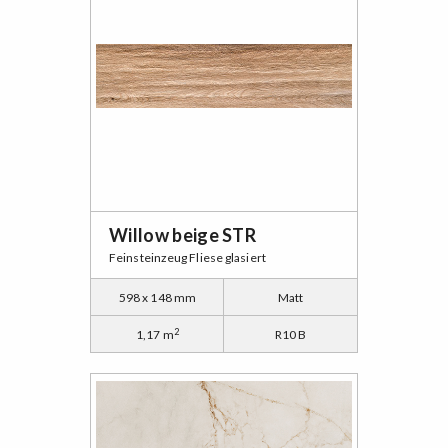
Willow beige STR
Feinsteinzeug Fliese glasiert
598 x 148 mm
Matt
2
1,17 m
R10 B