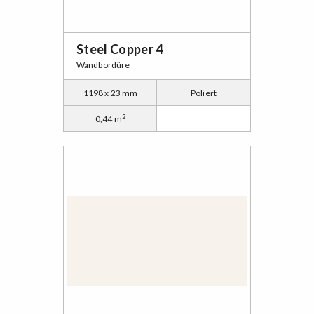
Steel Copper 4
Wandbordüre
1198 x 23 mm
Poliert
2
0,44 m