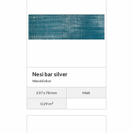
Nesi bar silver
Wanddekor
237 x 78 mm
Matt
2
0.29 m