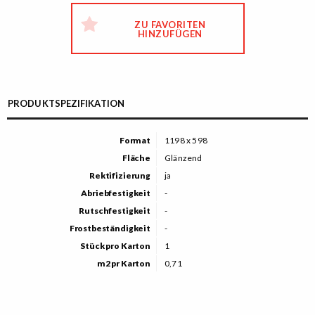
ZU FAVORITEN
HINZUFÜGEN
PRODUKTSPEZIFIKATION
Format
1198 x 598
Fläche
Glänzend
Rektifizierung
ja
Abriebfestigkeit
-
Rutschfestigkeit
-
Frostbeständigkeit
-
Stück pro Karton
1
m2 pr Karton
0,71