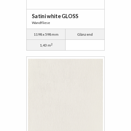
Satini white GLOSS
Wandfliese
1198 x 598 mm
Glänzend
2
1,43 m