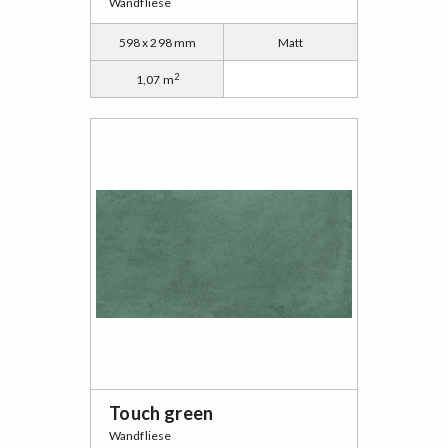
Wandfliese
598 x 298 mm
Matt
2
1,07 m
Touch green
Wandfliese