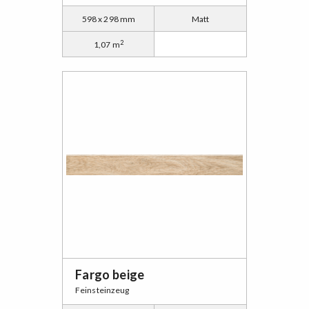
598 x 298 mm
Matt
2
1,07 m
Fargo beige
Feinsteinzeug