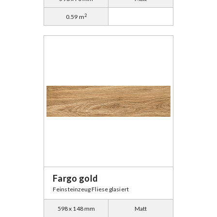
2
0.59 m
Fargo gold
Feinsteinzeug Fliese glasiert
598 x 148 mm
Matt