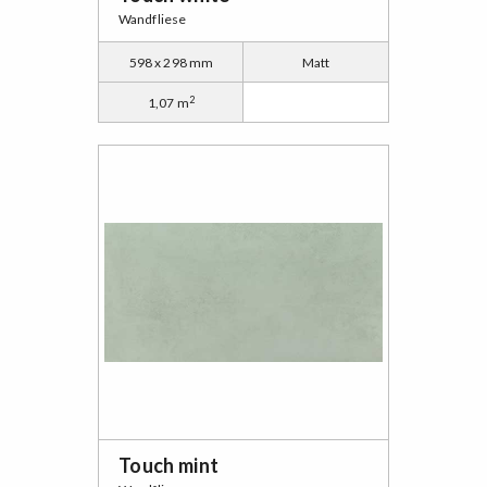
Wandfliese
598 x 298 mm
Matt
2
1,07 m
Touch mint