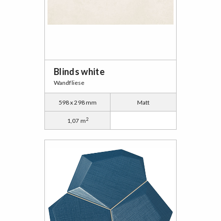
Blinds white
Wandfliese
598 x 298 mm
Matt
2
1,07 m