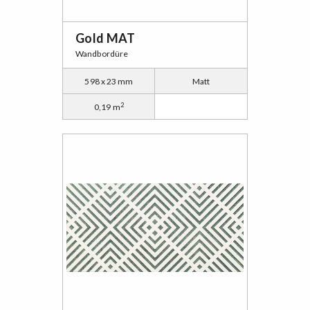
Gold MAT
Wandbordüre
598 x 23 mm
Matt
2
0,19 m