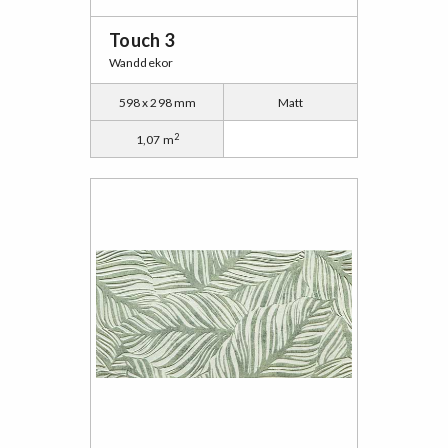
Touch 3
Wanddekor
598 x 298 mm
Matt
2
1,07 m