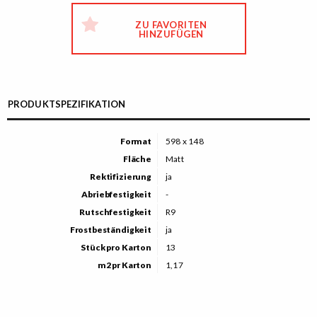
ZU FAVORITEN
HINZUFÜGEN
PRODUKTSPEZIFIKATION
Format
598 x 148
Fläche
Matt
Rektifizierung
ja
Abriebfestigkeit
-
Rutschfestigkeit
R9
Frostbeständigkeit
ja
Stück pro Karton
13
m2 pr Karton
1,17