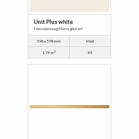
Unit Plus white
Feinsteinzeug Fliese glasiert
598 x 598 mm
Matt
2
1,79 m
R9