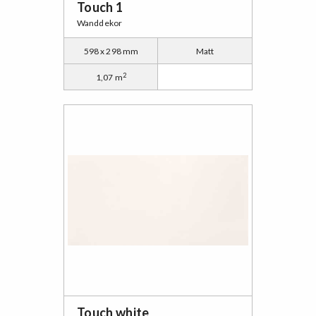
Touch 1
Wanddekor
598 x 298 mm
Matt
2
1,07 m
Touch white