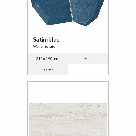
Satini blue
Wandmosaik
210 x 190 mm
Matt
2
0,4 m