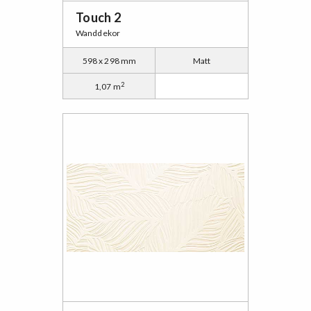
Touch 2
Wanddekor
598 x 298 mm
Matt
2
1,07 m