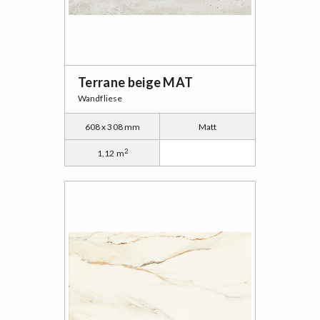
Terrane beige MAT
Wandfliese
608 x 308 mm
Matt
2
1,12 m