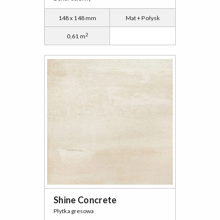
148 x 148 mm
Mat + Połysk
2
0,61 m
Shine Concrete
Płytka gresowa