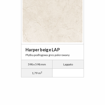
Harper beige LAP
Płytka podłogowa gres polerowany
598 x 598 mm
Lappato
2
1,79 m