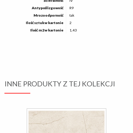
Ścieralność
IV
Antypoślizgowość
R9
Mrozoodporność
tak
Ilość sztuk w kartonie
2
Ilość m2 w kartonie
1,43
INNE PRODUKTY Z TEJ KOLEKCJI