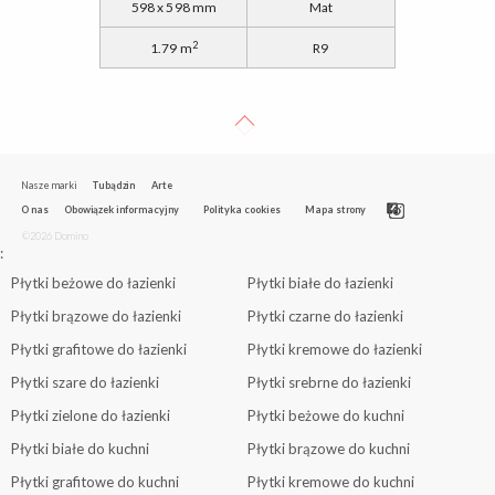
598 x 598 mm
Mat
2
1.79 m
R9
Nasze marki
Tubądzin
Arte
O nas
Obowiązek informacyjny
Polityka cookies
Mapa strony
©2026 Domino
:
Płytki beżowe do łazienki
Płytki białe do łazienki
Płytki brązowe do łazienki
Płytki czarne do łazienki
Płytki grafitowe do łazienki
Płytki kremowe do łazienki
Płytki szare do łazienki
Płytki srebrne do łazienki
Płytki zielone do łazienki
Płytki beżowe do kuchni
Płytki białe do kuchni
Płytki brązowe do kuchni
Płytki grafitowe do kuchni
Płytki kremowe do kuchni