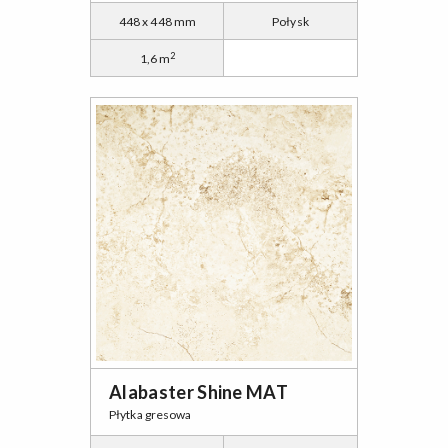
448 x 448 mm
Połysk
2
1,6 m
Alabaster Shine MAT
Płytka gresowa