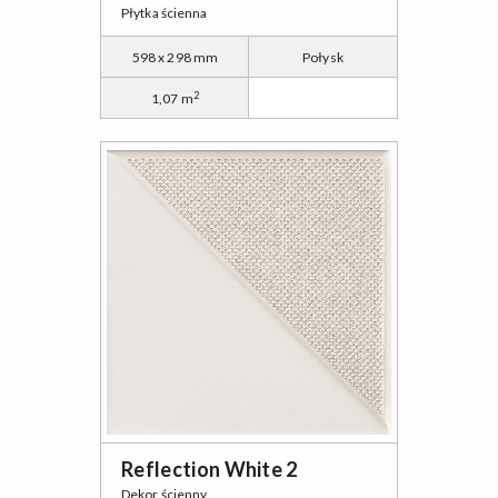
Płytka ścienna
598 x 298 mm
Połysk
2
1,07 m
Reflection White 2
Dekor ścienny