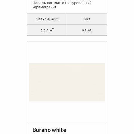
Напольная плитка глазурованный
керамогранит
598 x 148 mm
Maт
2
1,17 m
R10 A
Burano white