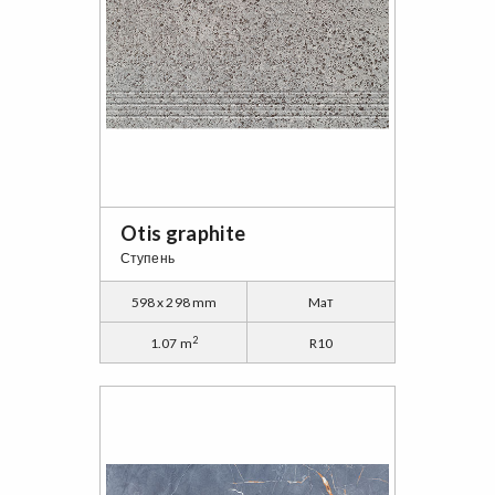
Otis graphite
Ступень
598 x 298 mm
Maт
2
1.07 m
R10