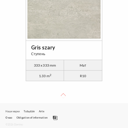
Gris szary
Ступень
333 x 333 mm
Maт
2
1.33 m
R10
Наши марки
Tubądzin
Arte
О нас
Obligation of information
©2026 Domino