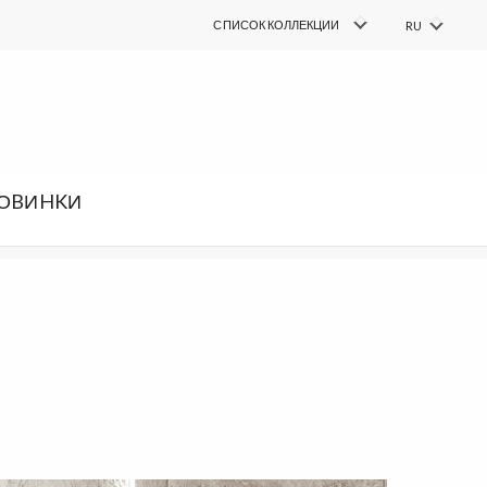
COLLECTIONS
СПИСОК КОЛЛЕКЦИИ
RU
PL
FIND
поиск
EN
DE
SK
ОBИHKИ