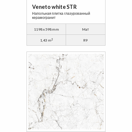
Veneto white STR
Напольная плитка глазурованный
керамогранит
1198 x 598 mm
Maт
2
1,43 m
R9