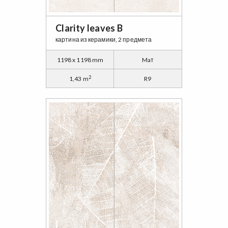
Clarity leaves B
картина из керамики, 2 предмета
1198 x 1198 mm
Maт
2
1,43 m
R9