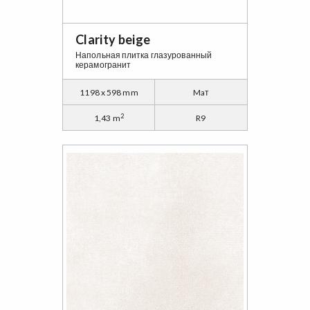
Clarity beige
Напольная плитка глазурованный
керамогранит
1198 x 598 mm
Maт
2
1,43 m
R9