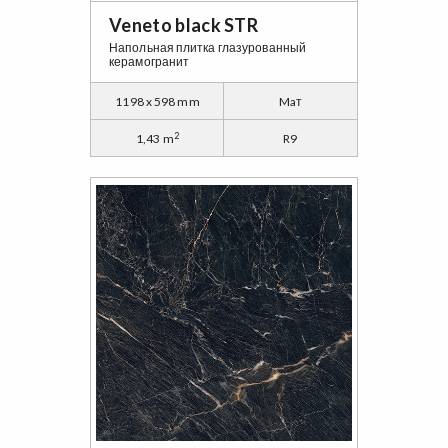
Veneto black STR
Напольная плитка глазурованный
керамогранит
1198 x 598 mm
Maт
2
1,43 m
R9