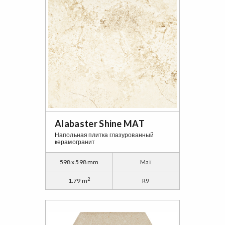
Alabaster Shine MAT
Напольная плитка глазурованный
керамогранит
598 x 598 mm
Maт
2
1.79 m
R9