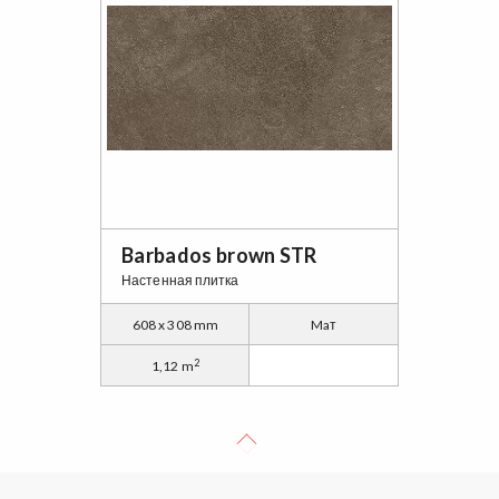
Barbados brown STR
Настенная плитка
608 x 308 mm
Maт
2
1,12 m