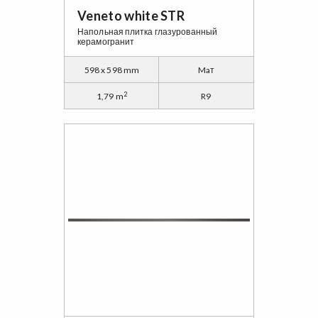
Veneto white STR
Напольная плитка глазурованный
керамогранит
598 x 598 mm
Maт
2
1,79 m
R9