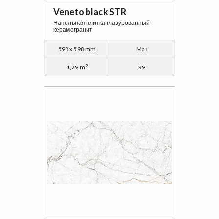
Veneto black STR
Напольная плитка глазурованный
керамогранит
598 x 598 mm
Maт
2
1,79 m
R9