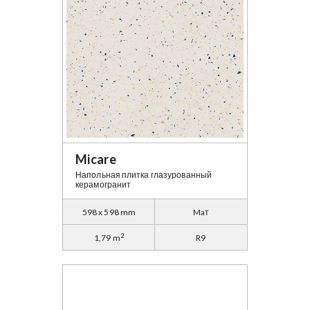
Micare
Напольная плитка глазурованный
керамогранит
598 x 598 mm
Maт
2
1,79 m
R9