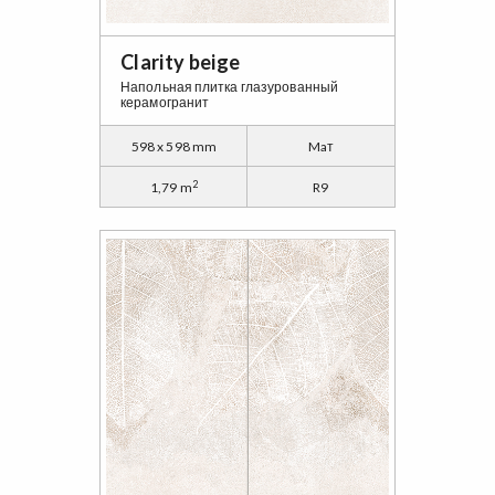
Clarity beige
Напольная плитка глазурованный
керамогранит
598 x 598 mm
Maт
2
1,79 m
R9