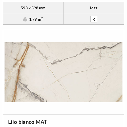
598 x 598 mm
Maт
2
1,79 m
R
Lilo bianco MAT