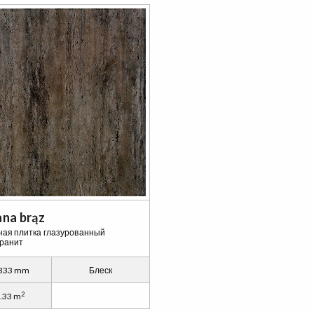
na brąz
ая плитка глазурованный
ранит
 333 mm
Блеск
2
.33 m