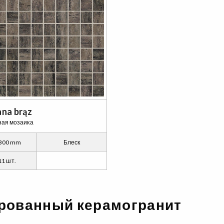
na brąz
ая мозаика
 300 mm
Блеск
11 шт.
урованный керамогранит