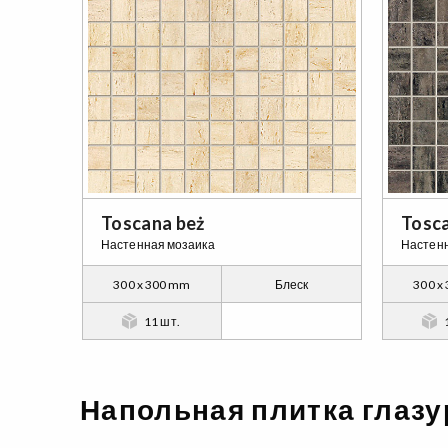
Toscana beż
Tosca
Настенная мозаика
Настенн
300 x 300 mm
Блеск
300 x
11 шт.
Напольная плитка глаз