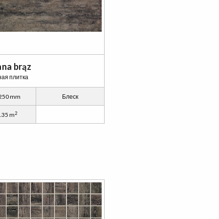
na brąz
ая плитка
 250 mm
Блеск
2
.35 m