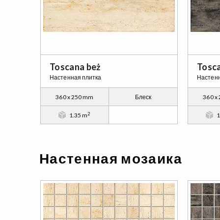
Toscana beż
Tosca
Настенная плитка
Настенн
360 x 250 mm
Блеск
360 x
2
1.35 m
1
Настенная мозаика