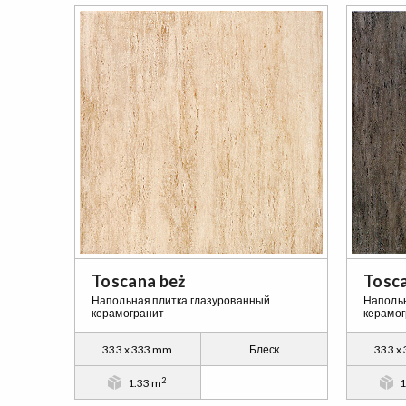
Toscana beż
Tosca
Напольная плитка глазурованный
Напольн
керамогранит
керамог
333 x 333 mm
Блеск
333 x
2
1.33 m
1