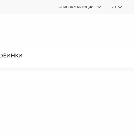
COLLECTIONS
СПИСОК КОЛЛЕКЦИИ
RU
PL
FIND
поиск
EN
DE
SK
ОBИHKИ