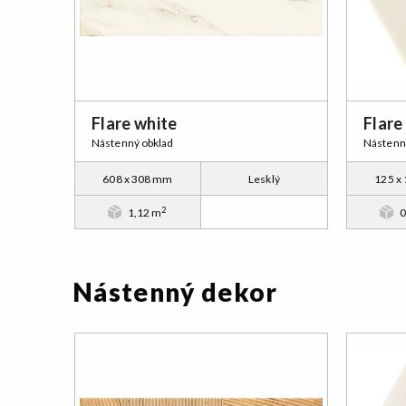
Flare white
Flare
Nástenný obklad
Nástenn
608 x 308 mm
Lesklý
125 x
2
1,12 m
0
Nástenný dekor