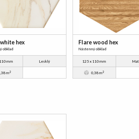
 white hex
Flare wood hex
ý obklad
Nástenný obklad
 110 mm
Lesklý
125 x 110 mm
Mat
2
2
,38 m
0,38 m