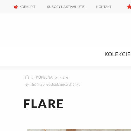
KDE KÚPIŤ
SÚBORY NA STIAHNUTIE
KONTAKT
KOLEKCIE
KÚPEĽŇA
Flare
Späť na predchádzajúcu stránku
FLARE