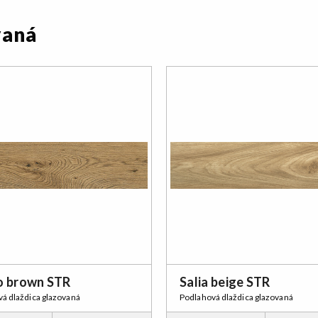
vaná
o brown STR
Salia beige STR
á dlaždica glazovaná
Podlahová dlaždica glazovaná