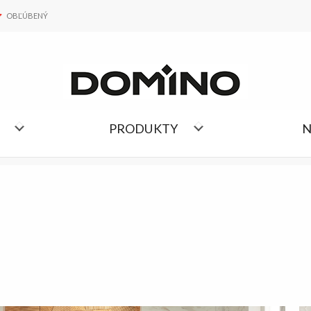
OBĽÚBENÝ
OBĽÚBENÝ
ZOZNAM KOLEKCIÍ
PRODUKTY
N