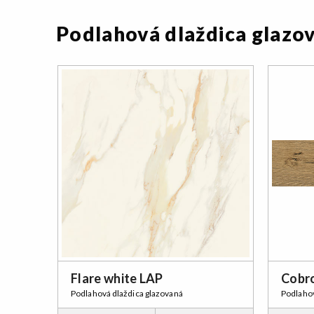
Podlahová dlaždica glazo
Flare white LAP
Cobr
Podlahová dlaždica glazovaná
Podlahov