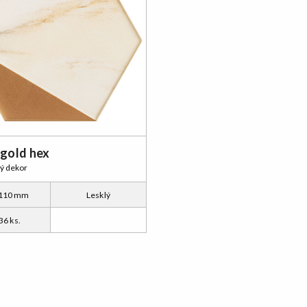
 gold hex
ý dekor
 110 mm
Lesklý
36 ks.