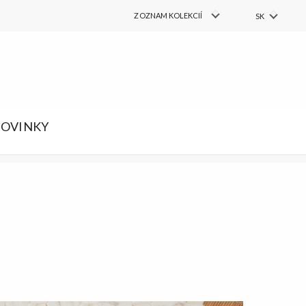
COLLECTIONS
ZOZNAM KOLEKCIÍ
SK
PL
FIND
Vyhľadať
EN
RU
DE
OVINKY