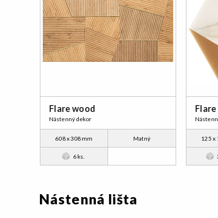
Flare wood
Flare
Nástenný dekor
Nástenn
608 x 308 mm
Matný
125 x
6 ks.
Nástenná lišta