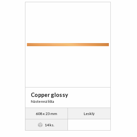
Copper glossy
Nástenná lišta
608 x 23 mm
Lesklý
14 ks.