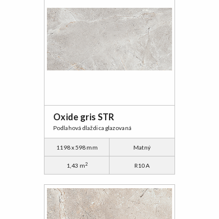
Oxide gris STR
Podlahová dlaždica glazovaná
1198 x 598 mm
Matný
2
1,43 m
R10 A