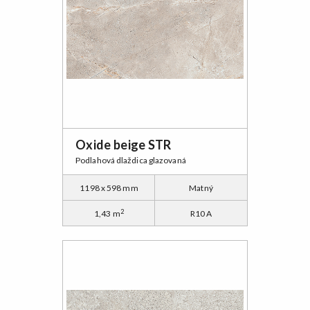
Oxide beige STR
Podlahová dlaždica glazovaná
1198 x 598 mm
Matný
2
1,43 m
R10 A