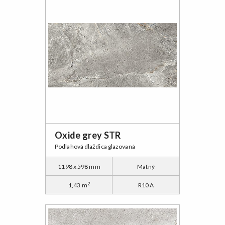
Oxide grey STR
Podlahová dlaždica glazovaná
1198 x 598 mm
Matný
2
1,43 m
R10 A