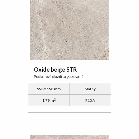
Oxide beige STR
Podlahová dlaždica glazovaná
598 x 598 mm
Matný
2
1,79 m
R10 A