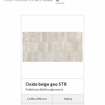
POČET PRODUKTOV NA STRÁNKE
Oxide beige geo STR
Podlahová dlaždica glazovaná
1198 x 598 mm
Matný