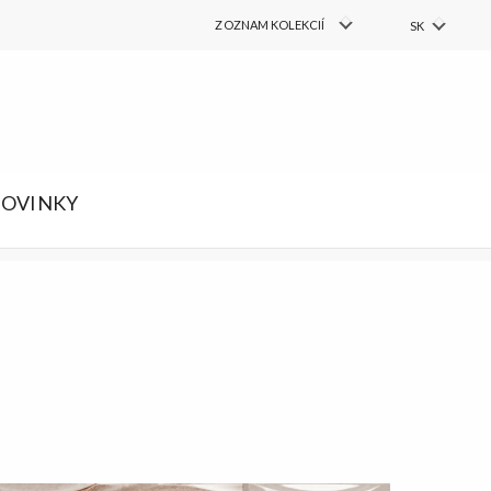
COLLECTIONS
ZOZNAM KOLEKCIÍ
SK
PL
FIND
Vyhľadať
EN
RU
DE
OVINKY