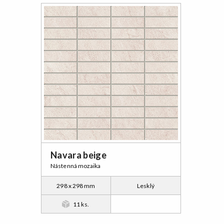
Navara beige
Nástenná mozaika
298 x 298 mm
Lesklý
11 ks.