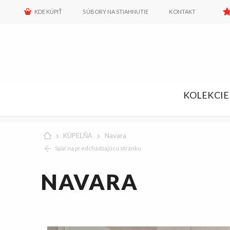
KDE KÚPIŤ
SÚBORY NA STIAHNUTIE
KONTAKT
KOLEKCIE
KÚPEĽŇA
Navara
Späť na predchádzajúcu stránku
NAVARA