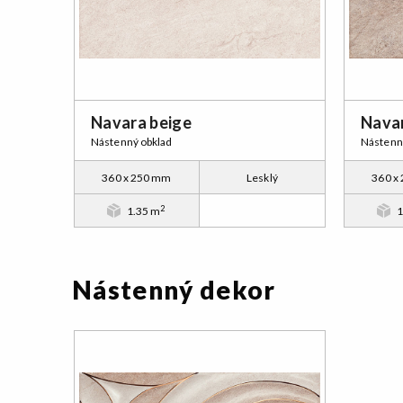
Navara beige
Nava
Nástenný obklad
Nástenn
360 x 250 mm
Lesklý
360 x
2
1.35 m
1
Nástenný dekor