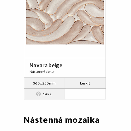
Navara beige
Nástenný dekor
360 x 250 mm
Lesklý
14 ks.
Nástenná mozaika