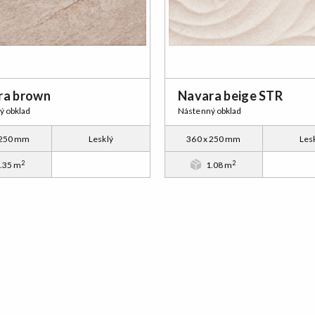
ra brown
Navara beige STR
ý obklad
Nástenný obklad
 250 mm
Lesklý
360 x 250 mm
Les
2
2
.35 m
1.08 m