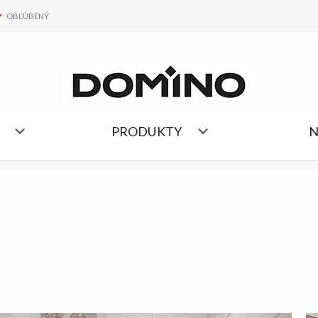
OBĽÚBENÝ
OBĽÚBENÝ
ZOZNAM KOLEKCIÍ
PRODUKTY
N