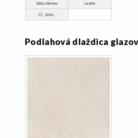
360 x 28 mm
Lesklý
20 ks.
Podlahová dlaždica glazo