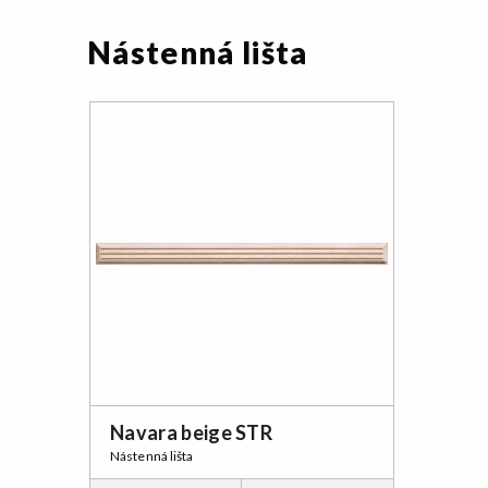
Nástenná lišta
Navara beige STR
Nástenná lišta