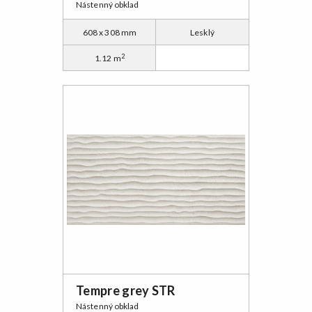
Nástenný obklad
608 x 308 mm
Lesklý
2
1.12 m
Tempre grey STR
Nástenný obklad