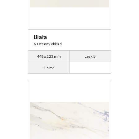
Biała
Nástenný obklad
448 x 223 mm
Lesklý
2
1.5 m