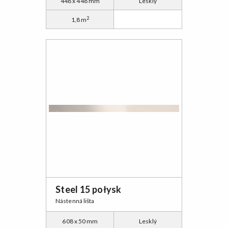
448 x 448 mm
Lesklý
2
1,8 m
Steel 15 połysk
Nástenná lišta
608 x 50 mm
Lesklý