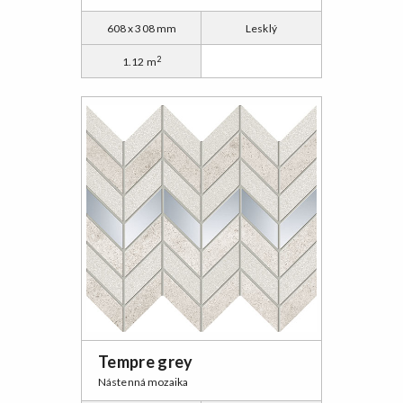
608 x 308 mm
Lesklý
2
1.12 m
Tempre grey
Nástenná mozaika