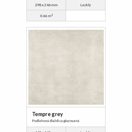
298 x 246 mm
Lesklý
2
0.66 m
Tempre grey
Podlahová dlaždica glazovaná