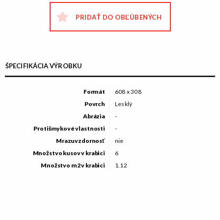
PRIDAŤ DO OBĽÚBENÝCH
ŠPECIFIKÁCIA VÝROBKU
Formát
608 x 308
Povrch
Lesklý
Abrázia
-
Protišmykové vlastnosti
-
Mrazuvzdornosť
nie
Množstvo kusov v krabici
6
Množstvo m2 v krabici
1.12