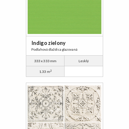
Indigo zielony
Podlahová dlaždica glazovaná
333 x 333 mm
Lesklý
2
1.33 m