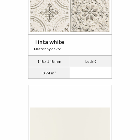
Tinta white
Nástenný dekor
148 x 148 mm
Lesklý
2
0,74 m