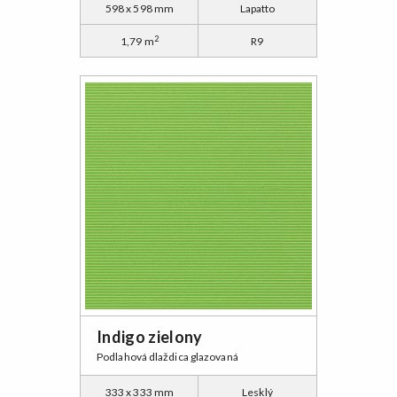
598 x 598 mm
Lapatto
2
1,79 m
R9
Indigo zielony
Podlahová dlaždica glazovaná
333 x 333 mm
Lesklý