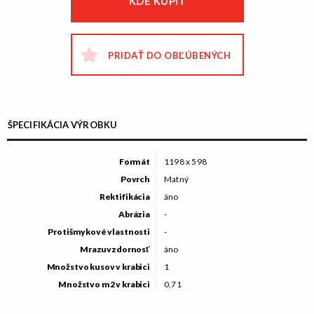
KDE KÚPIŤ
PRIDAŤ DO OBĽÚBENÝCH
ŠPECIFIKÁCIA VÝROBKU
Formát
1198 x 598
Povrch
Matný
Rektifikácia
áno
Abrázia
-
Protišmykové vlastnosti
-
Mrazuvzdornosť
áno
Množstvo kusov v krabici
1
Množstvo m2 v krabici
0,71