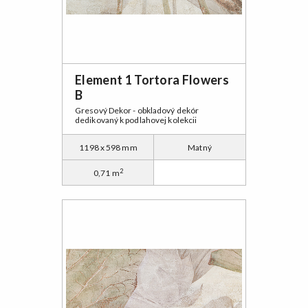
Element 1 Tortora Flowers
B
Gresový Dekor - obkladový dekór
dedikovaný k podlahovej kolekcii
1198 x 598 mm
Matný
2
0,71 m