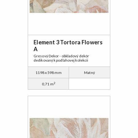
Element 3 Tortora Flowers
A
Gresový Dekor - obkladový dekór
dedikovaný k podlahovej kolekcii
1198 x 598 mm
Matný
2
0,71 m