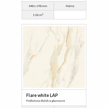
448 x 198 mm
Matný
2
1,06 m
Flare white LAP
Podlahová dlaždica glazovaná