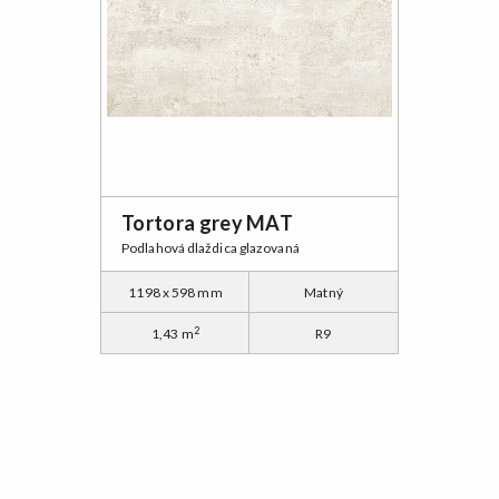
Tortora grey MAT
Podlahová dlaždica glazovaná
1198 x 598 mm
Matný
2
1,43 m
R9