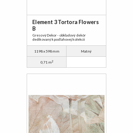
Element 3 Tortora Flowers
B
Gresový Dekor - obkladový dekór
dedikovaný k podlahovej kolekcii
1198 x 598 mm
Matný
2
0,71 m