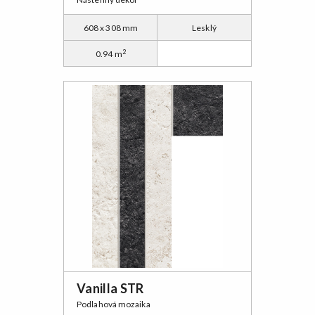
608 x 308 mm
Lesklý
2
0.94 m
Vanilla STR
Podlahová mozaika