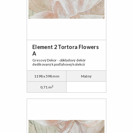
Element 2 Tortora Flowers
A
Gresový Dekor - obkladový dekór
dedikovaný k podlahovej kolekcii
1198 x 598 mm
Matný
2
0,71 m