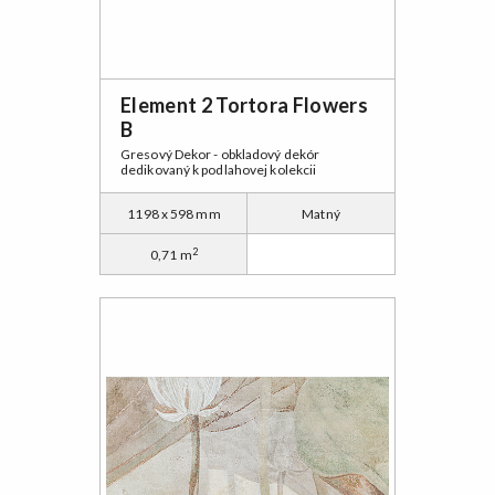
Element 2 Tortora Flowers
B
Gresový Dekor - obkladový dekór
dedikovaný k podlahovej kolekcii
1198 x 598 mm
Matný
2
0,71 m