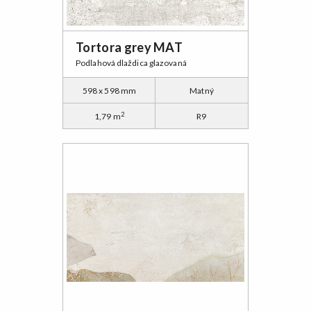
Tortora grey MAT
Podlahová dlaždica glazovaná
598 x 598 mm
Matný
2
1,79 m
R9