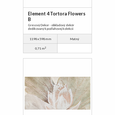
Element 4 Tortora Flowers
B
Gresový Dekor - obkladový dekór
dedikovaný k podlahovej kolekcii
1198 x 598 mm
Matný
2
0,71 m