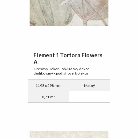
Element 1 Tortora Flowers
A
Gresový Dekor - obkladový dekór
dedikovaný k podlahovej kolekcii
1198 x 598 mm
Matný
2
0,71 m