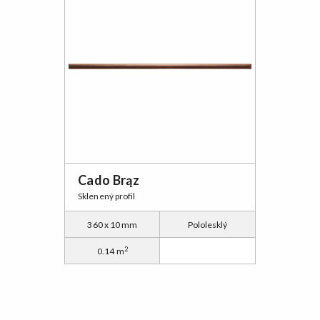
Cado Brąz
Sklenený profil
360 x 10 mm
Pololesklý
2
0.14 m