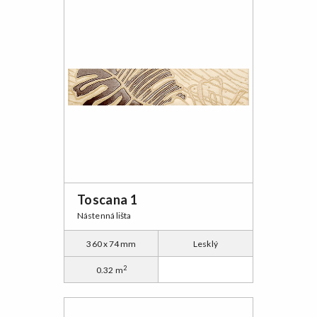
Toscana 1
Nástenná lišta
360 x 74 mm
Lesklý
2
0.32 m