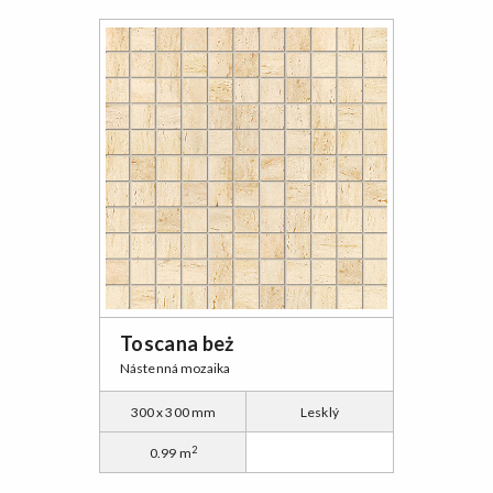
Toscana beż
Nástenná mozaika
300 x 300 mm
Lesklý
2
0.99 m