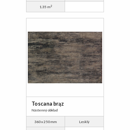
2
1.35 m
Toscana brąz
Nástenný obklad
360 x 250 mm
Lesklý