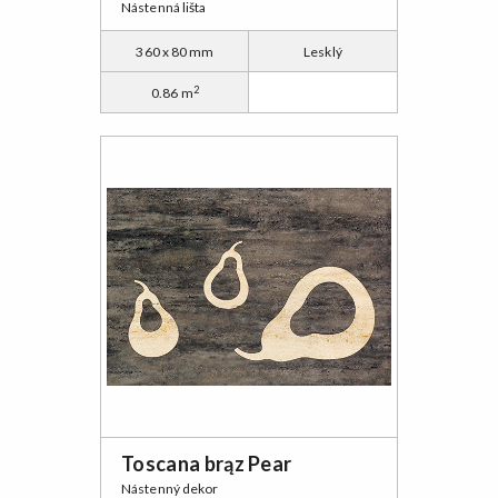
Nástenná lišta
360 x 80 mm
Lesklý
2
0.86 m
Toscana brąz Pear
Nástenný dekor