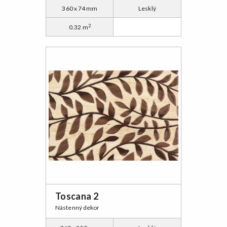
360 x 74 mm
Lesklý
2
0.32 m
Toscana 2
Nástenný dekor