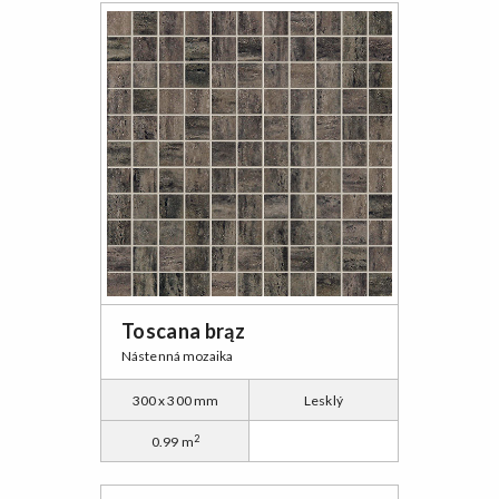
Toscana brąz
Nástenná mozaika
300 x 300 mm
Lesklý
2
0.99 m