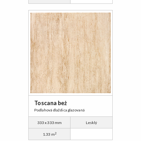
Toscana beż
Podlahová dlaždica glazovaná
333 x 333 mm
Lesklý
2
1.33 m