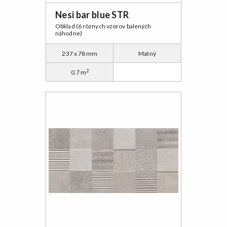
Nesi bar blue STR
Obklad (6 rôznych vzorov balených
náhodne)
237 x 78 mm
Matný
2
0.7 m