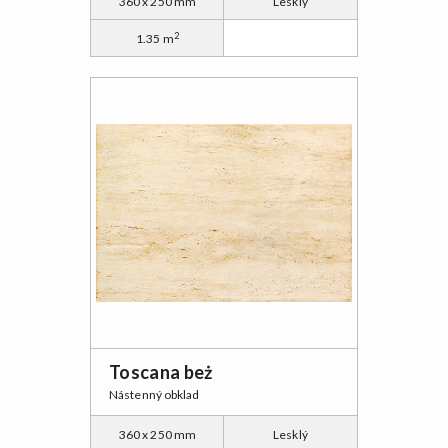
360 x 250 mm
Lesklý
2
1.35 m
Toscana beż
Nástenný obklad
360 x 250 mm
Lesklý