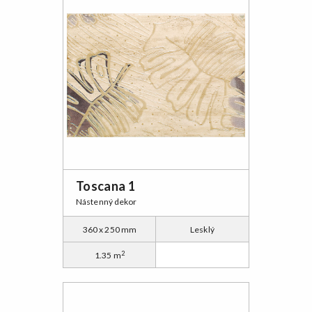
Toscana 1
Nástenný dekor
360 x 250 mm
Lesklý
2
1.35 m