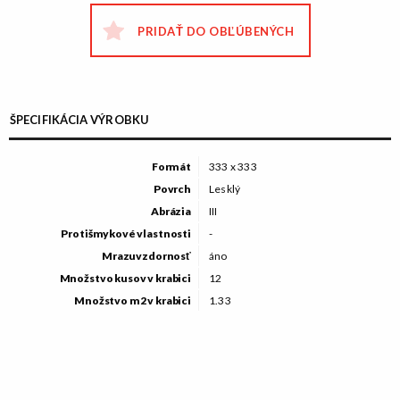
PRIDAŤ DO OBĽÚBENÝCH
ŠPECIFIKÁCIA VÝROBKU
Formát
333 x 333
Povrch
Lesklý
Abrázia
III
Protišmykové vlastnosti
-
Mrazuvzdornosť
áno
Množstvo kusov v krabici
12
Množstvo m2 v krabici
1.33