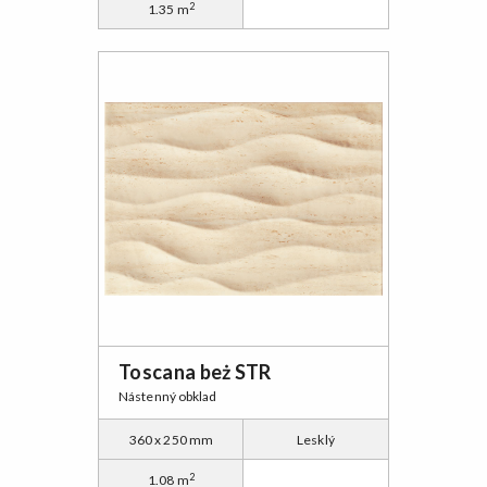
2
1.35 m
Toscana beż STR
Nástenný obklad
360 x 250 mm
Lesklý
2
1.08 m