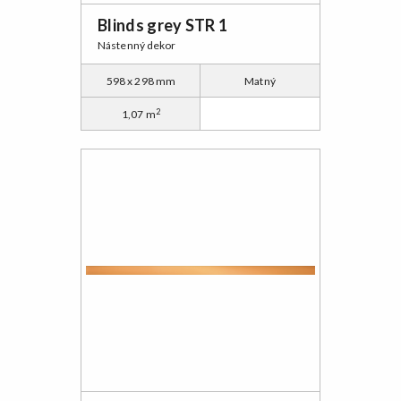
Blinds grey STR 1
Nástenný dekor
598 x 298 mm
Matný
2
1,07 m