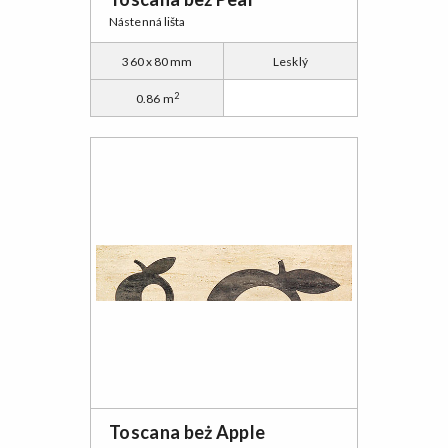
Nástenná lišta
360 x 80 mm
Lesklý
2
0.86 m
Toscana beż Apple