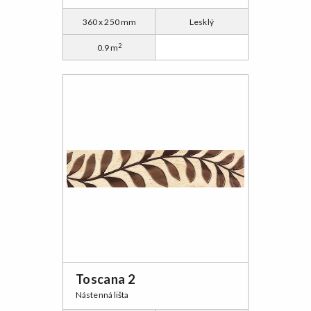
360 x 250 mm
Lesklý
2
0.9 m
Toscana 2
Nástenná lišta