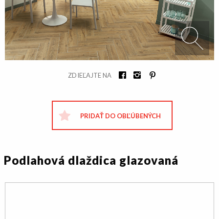
ZDIEĽAJTE NA
PRIDAŤ DO OBĽÚBENÝCH
Podlahová dlaždica glazovaná