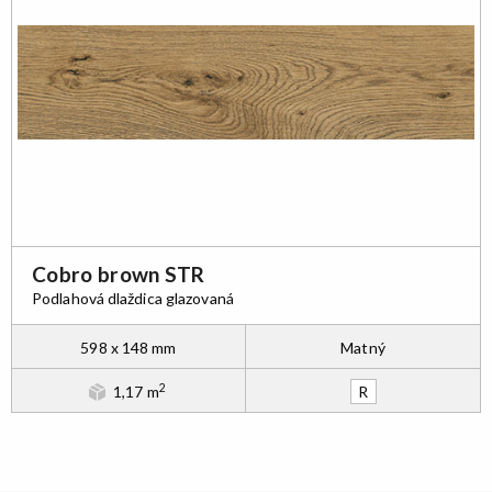
Cobro brown STR
Podlahová dlaždica glazovaná
598 x 148 mm
Matný
2
1,17 m
R