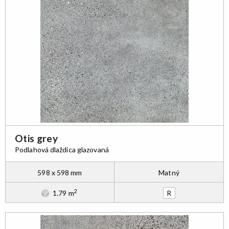
Otis grey
Podlahová dlaždica glazovaná
598 x 598 mm
Matný
2
1.79 m
R