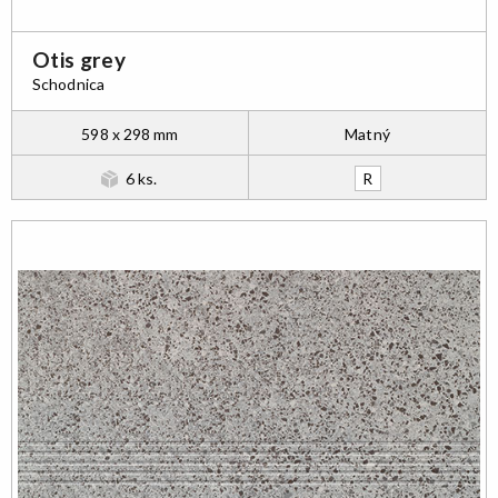
Otis grey
Schodnica
598 x 298 mm
Matný
6 ks.
R