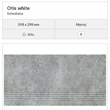
Otis white
Schodnica
598 x 298 mm
Matný
6 ks.
R