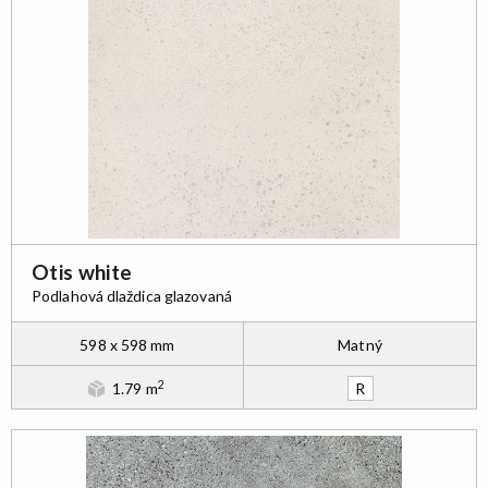
Otis white
Podlahová dlaždica glazovaná
598 x 598 mm
Matný
2
1.79 m
R