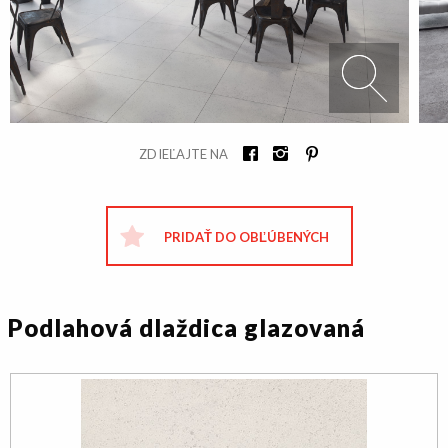
ZDIEĽAJTE NA
PRIDAŤ DO OBĽÚBENÝCH
Podlahová dlaždica glazovaná