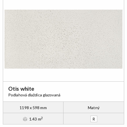
Otis white
Podlahová dlaždica glazovaná
1198 x 598 mm
Matný
2
1.43 m
R