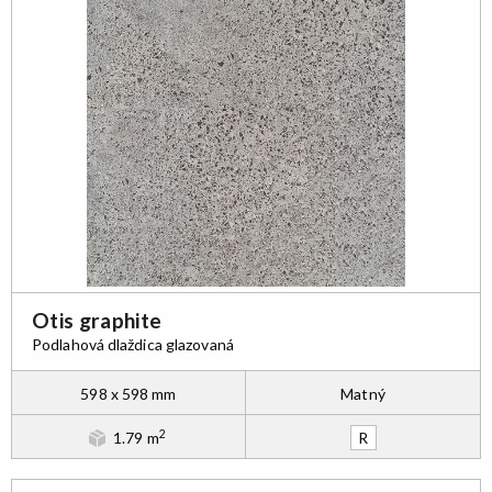
Otis graphite
Podlahová dlaždica glazovaná
598 x 598 mm
Matný
2
1.79 m
R