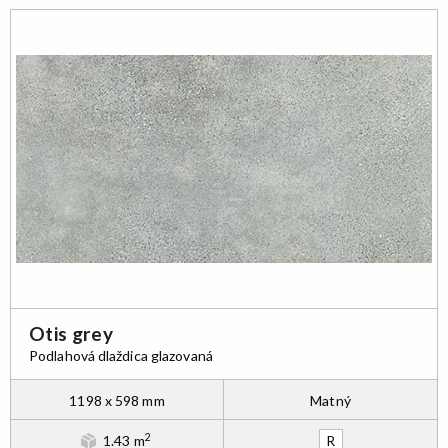
Otis grey
Podlahová dlaždica glazovaná
1198 x 598 mm
Matný
2
1.43 m
R