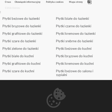
O nas
Obowiązek informacyjny
Polityka cookies
Mapa strony
©2026 Domino
:
Płytki beżowe do łazienki
Płytki białe do łazienki
Płytki brązowe do łazienki
Płytki czarne do łazienki
Płytki grafitowe do łazienki
Płytki kremowe do łazienki
Płytki szare do łazienki
Płytki srebrne do łazienki
Płytki zielone do łazienki
Płytki beżowe do kuchni
Płytki białe do kuchni
Płytki brązowe do kuchni
Płytki grafitowe do kuchni
Płytki kremowe do kuchni
Płytki szare do kuchni
Płytki beżowe do salonu i
sypialni
Płytki białe do salonu i sypialni
Płytki brązowe do salonu i
sypialni
Płytki grafitowe do salonu i
Płytki szare do salonu i sypialni
sypialni
Płytki zielone do salonu i sypialni
Płytki beżowe do holu i
przedpokoju