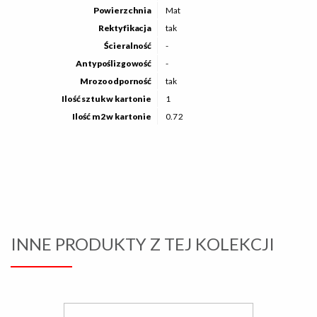
Powierzchnia
Mat
Rektyfikacja
tak
Ścieralność
-
Antypoślizgowość
-
Mrozoodporność
tak
Ilość sztuk w kartonie
1
Ilość m2 w kartonie
0.72
INNE PRODUKTY Z TEJ KOLEKCJI