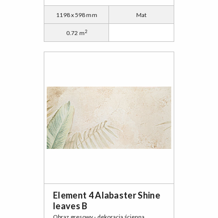
1198 x 598 mm
Mat
2
0.72 m
Element 4 Alabaster Shine
leaves B
Obraz gresowy - dekoracja ścienna