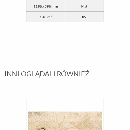
1198 x 598 mm
Mat
2
1,43 m
R9
INNI OGLĄDALI RÓWNIEŻ