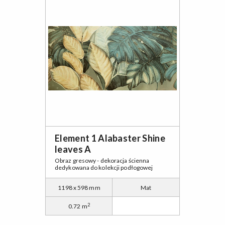
Element 1 Alabaster Shine
leaves A
Obraz gresowy - dekoracja ścienna
dedykowana do kolekcji podłogowej
1198 x 598 mm
Mat
2
0.72 m