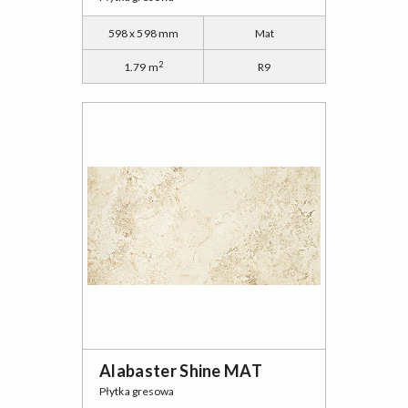
598 x 598 mm
Mat
2
1.79 m
R9
Alabaster Shine MAT
Płytka gresowa