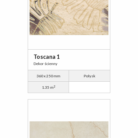
Toscana 1
Dekor ścienny
360 x 250 mm
Połysk
2
1.35 m