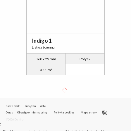
Indigo 1
Listwa ścienna
360 x 25 mm
Połysk
2
0.11 m
Nasze marki
Tubądzin
Arte
O nas
Obowiązek informacyjny
Polityka cookies
Mapa strony
©2026 Domino
: