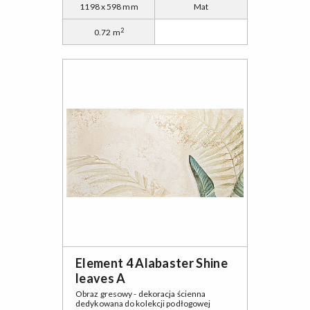
1198 x 598 mm
Mat
2
0.72 m
Element 4 Alabaster Shine
leaves A
Obraz gresowy - dekoracja ścienna
dedykowana do kolekcji podłogowej