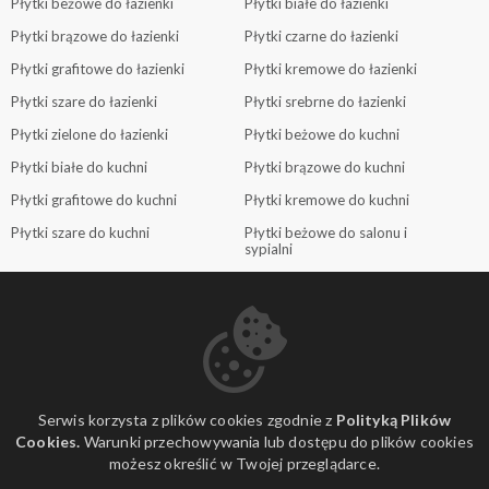
Płytki beżowe do łazienki
Płytki białe do łazienki
Płytki brązowe do łazienki
Płytki czarne do łazienki
Płytki grafitowe do łazienki
Płytki kremowe do łazienki
Płytki szare do łazienki
Płytki srebrne do łazienki
Płytki zielone do łazienki
Płytki beżowe do kuchni
Płytki białe do kuchni
Płytki brązowe do kuchni
Płytki grafitowe do kuchni
Płytki kremowe do kuchni
Płytki szare do kuchni
Płytki beżowe do salonu i
sypialni
Płytki białe do salonu i sypialni
Płytki brązowe do salonu i
sypialni
Płytki grafitowe do salonu i
Płytki szare do salonu i sypialni
sypialni
Płytki zielone do salonu i sypialni
Płytki beżowe do holu i
przedpokoju
Serwis korzysta z plików cookies zgodnie z
Polityką Plików
Płytki białe do holu i
Płytki brązowe do holu i
Cookies.
Warunki przechowywania lub dostępu do plików cookies
przedpokoju
przedpokoju
możesz określić w Twojej przeglądarce.
Płytki grafitowe do holu i
Płytki szare do holu i