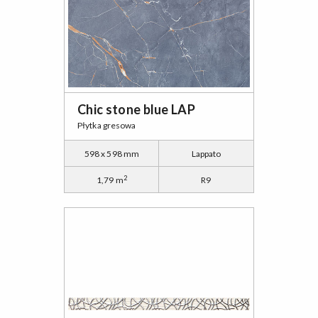
Chic stone blue LAP
Płytka gresowa
598 x 598 mm
Lappato
2
1,79 m
R9