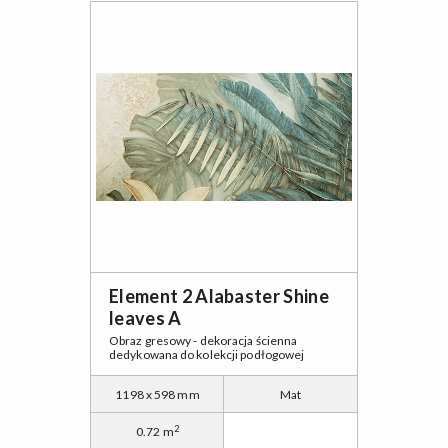
Element 2 Alabaster Shine
leaves A
Obraz gresowy - dekoracja ścienna
dedykowana do kolekcji podłogowej
1198 x 598 mm
Mat
2
0.72 m