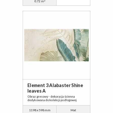
2
0.72 m
Element 3 Alabaster Shine
leaves A
Obraz gresowy - dekoracja ścienna
dedykowana do kolekcji podłogowej
1198 x 598 mm
Mat