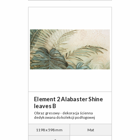
Element 2 Alabaster Shine
leaves B
Obraz gresowy - dekoracja ścienna
dedykowana do kolekcji podłogowej
1198 x 598 mm
Mat