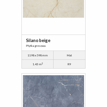
Silano beige
Płytka gresowa
1198 x 598 mm
Mat
2
1.43 m
R9