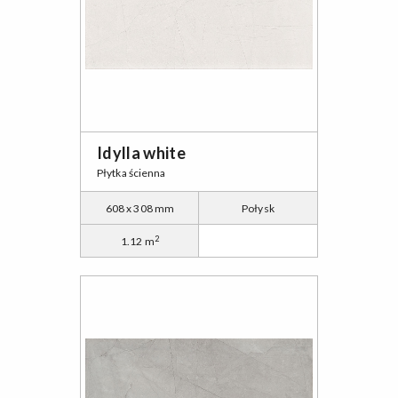
Idylla white
Płytka ścienna
608 x 308 mm
Połysk
2
1.12 m