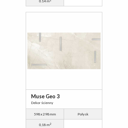
2
0.14 m
Muse Geo 3
Dekor ścienny
598 x 298 mm
Połysk
2
0,18 m