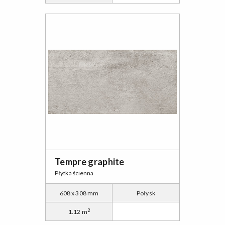
Tempre graphite
Płytka ścienna
608 x 308 mm
Połysk
2
1.12 m