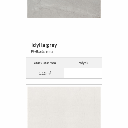
Idylla grey
Płytka ścienna
608 x 308 mm
Połysk
2
1.12 m