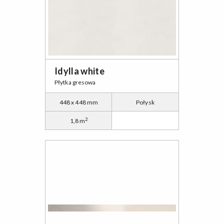
Idylla white
Płytka gresowa
448 x 448 mm
Połysk
2
1,8 m