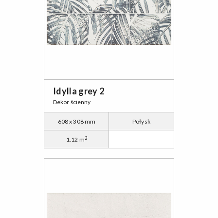
Idylla grey 2
Dekor ścienny
608 x 308 mm
Połysk
2
1.12 m