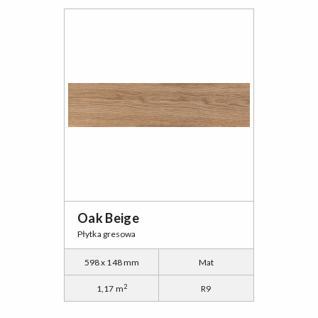
Oak Beige
Płytka gresowa
598 x 148 mm
Mat
2
1,17 m
R9