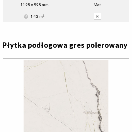
1198 x 598 mm
Mat
2
1,43 m
R
Płytka podłogowa gres polerowany