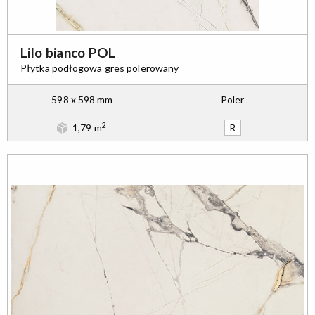
Lilo bianco POL
Płytka podłogowa gres polerowany
598 x 598 mm
Poler
2
1,79 m
R