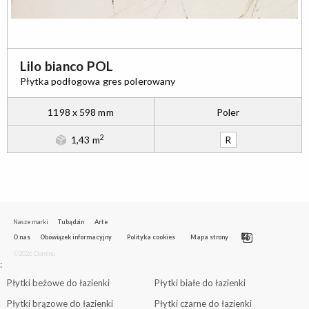
Lilo bianco POL
Płytka podłogowa gres polerowany
1198 x 598 mm
Poler
2
1,43 m
R
Nasze marki
Tubądzin
Arte
O nas
Obowiązek informacyjny
Polityka cookies
Mapa strony
©2026 Domino
:
Płytki beżowe do łazienki
Płytki białe do łazienki
Płytki brązowe do łazienki
Płytki czarne do łazienki