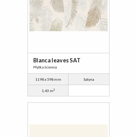
Blanca leaves SAT
Płytka ścienna
1198 x 598 mm
Satyna
2
1,43 m