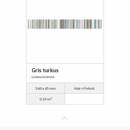
Gris turkus
Listwa ścienna
360 x 45 mm
Mat + Połysk
2
0.19 m