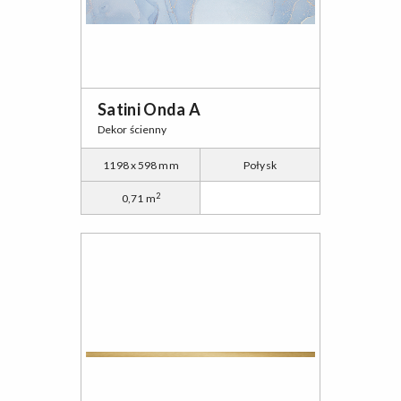
Satini Onda A
Dekor ścienny
1198 x 598 mm
Połysk
2
0,71 m