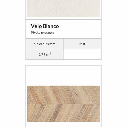
Velo Bianco
Płytka gresowa
598 x 598 mm
Mat
2
1,79 m