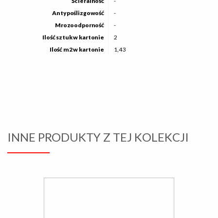
Ścieralność
-
Antypoślizgowość
-
Mrozoodporność
-
Ilość sztuk w kartonie
2
Ilość m2 w kartonie
1,43
INNE PRODUKTY Z TEJ KOLEKCJI