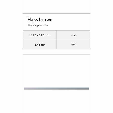
Hass brown
Płytka gresowa
1198 x 598 mm
Mat
2
1,43 m
R9