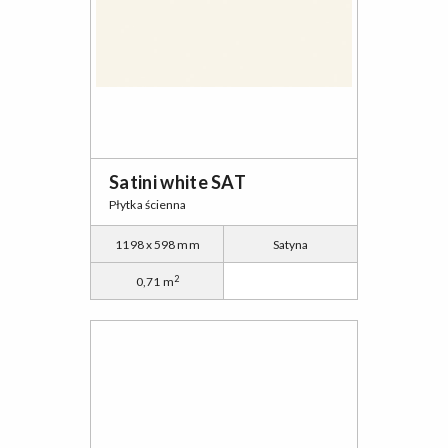
Satini white SAT
Płytka ścienna
1198 x 598 mm
Satyna
2
0,71 m