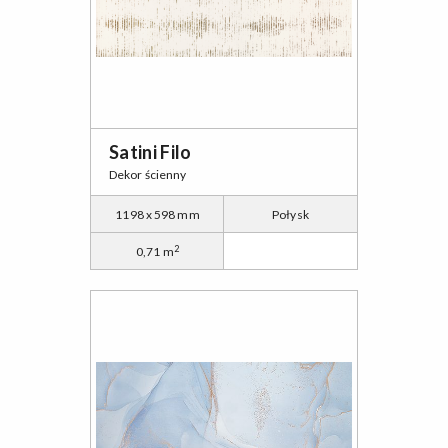
Satini Filo
Dekor ścienny
1198 x 598 mm
Połysk
2
0,71 m