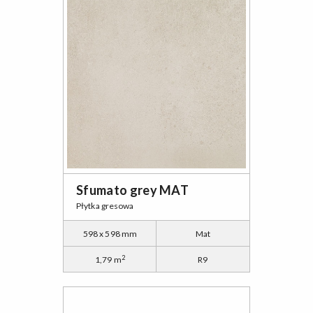
Sfumato grey MAT
Płytka gresowa
598 x 598 mm
Mat
2
1,79 m
R9