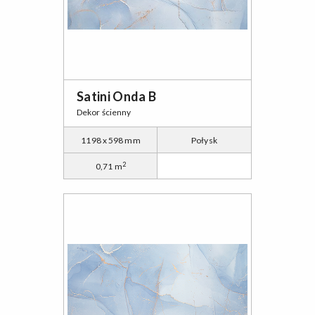
Satini Onda B
Dekor ścienny
1198 x 598 mm
Połysk
2
0,71 m