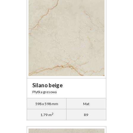
Silano beige
Płytka gresowa
598 x 598 mm
Mat
2
1.79 m
R9