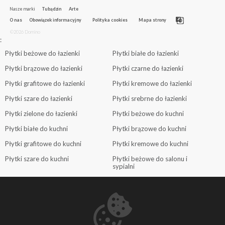
Nasze marki
Tubądzin
Arte
O nas
Obowiązek informacyjny
Polityka cookies
Mapa strony
©2026 Domino
:
Płytki beżowe do łazienki
Płytki białe do łazienki
Płytki brązowe do łazienki
Płytki czarne do łazienki
Płytki grafitowe do łazienki
Płytki kremowe do łazienki
Płytki szare do łazienki
Płytki srebrne do łazienki
Płytki zielone do łazienki
Płytki beżowe do kuchni
Płytki białe do kuchni
Płytki brązowe do kuchni
Płytki grafitowe do kuchni
Płytki kremowe do kuchni
Płytki szare do kuchni
Płytki beżowe do salonu i
sypialni
Płytki białe do salonu i sypialni
Płytki brązowe do salonu i
sypialni
Płytki grafitowe do salonu i
Płytki szare do salonu i sypialni
sypialni