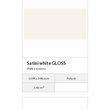
Satini white GLOSS
Płytka ścienna
1198 x 598 mm
Połysk
2
1,43 m