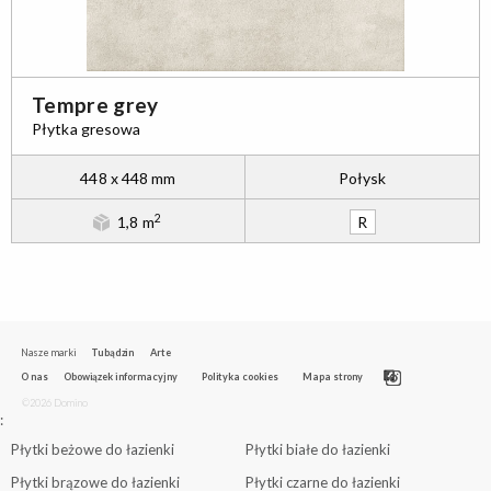
Tempre grey
Płytka gresowa
448 x 448 mm
Połysk
2
1,8 m
R
Nasze marki
Tubądzin
Arte
O nas
Obowiązek informacyjny
Polityka cookies
Mapa strony
©2026 Domino
:
Płytki beżowe do łazienki
Płytki białe do łazienki
Płytki brązowe do łazienki
Płytki czarne do łazienki