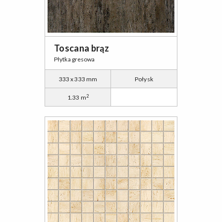
Toscana brąz
Płytka gresowa
333 x 333 mm
Połysk
2
1.33 m