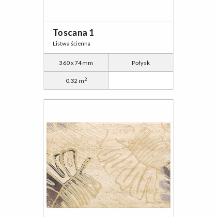
Toscana 1
Listwa ścienna
360 x 74 mm
Połysk
2
0.32 m