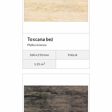
Toscana beż
Płytka ścienna
360 x 250 mm
Połysk
2
1.35 m