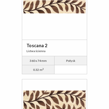
Toscana 2
Listwa ścienna
360 x 74 mm
Połysk
2
0.32 m