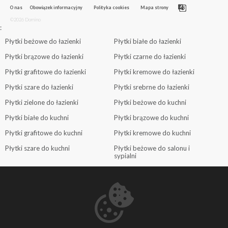
O nas
Obowiązek informacyjny
Polityka cookies
Mapa strony
©2026 Domino
:
Płytki beżowe do łazienki
Płytki białe do łazienki
Płytki brązowe do łazienki
Płytki czarne do łazienki
Płytki grafitowe do łazienki
Płytki kremowe do łazienki
Płytki szare do łazienki
Płytki srebrne do łazienki
Płytki zielone do łazienki
Płytki beżowe do kuchni
Płytki białe do kuchni
Płytki brązowe do kuchni
Płytki grafitowe do kuchni
Płytki kremowe do kuchni
Płytki szare do kuchni
Płytki beżowe do salonu i
sypialni
Płytki białe do salonu i sypialni
Płytki brązowe do salonu i
sypialni
Płytki grafitowe do salonu i
Płytki szare do salonu i sypialni
sypialni
Płytki zielone do salonu i sypialni
Płytki beżowe do holu i
przedpokoju