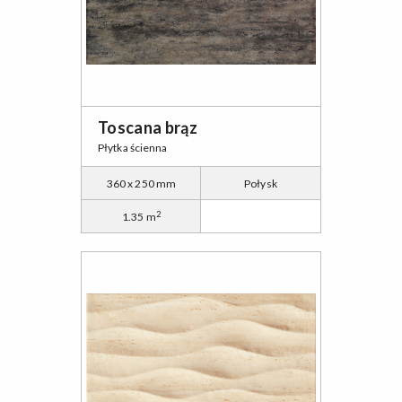
Toscana brąz
Płytka ścienna
360 x 250 mm
Połysk
2
1.35 m