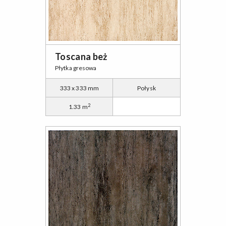
Toscana beż
Płytka gresowa
333 x 333 mm
Połysk
2
1.33 m