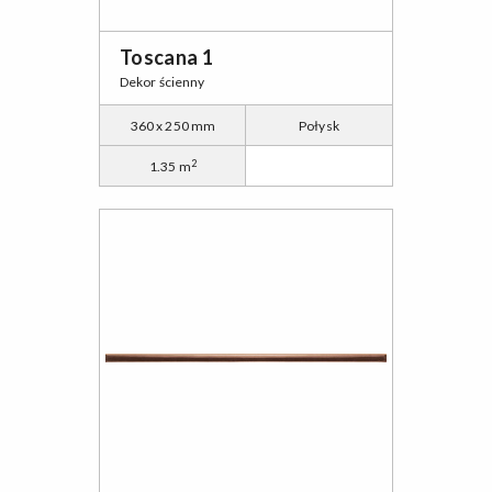
Toscana 1
Dekor ścienny
360 x 250 mm
Połysk
2
1.35 m