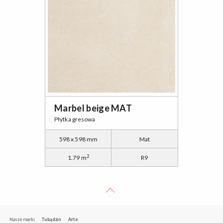
Marbel beige MAT
Płytka gresowa
598 x 598 mm
Mat
2
1.79 m
R9
Nasze marki
Tubądzin
Arte