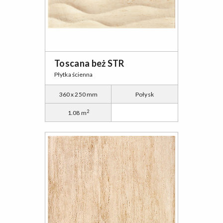
Toscana beż STR
Płytka ścienna
360 x 250 mm
Połysk
2
1.08 m