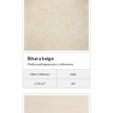
Bihara beige
Płytka podłogowa gres szkliwiony
598 x 598 mm
Mat
2
1,79 m
R9