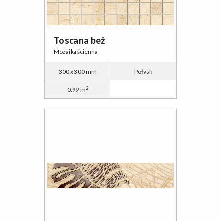
Toscana beż
Mozaika ścienna
300 x 300 mm
Połysk
2
0.99 m