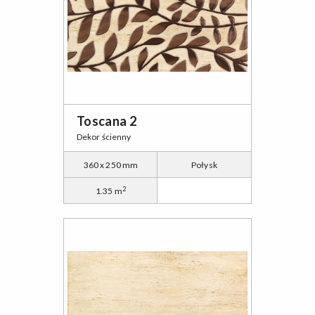
Toscana 2
Dekor ścienny
360 x 250 mm
Połysk
2
1.35 m