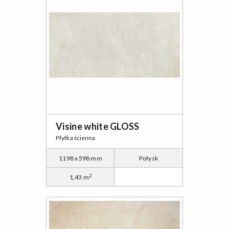
Visine white GLOSS
Płytka ścienna
1198 x 598 mm
Połysk
2
1,43 m