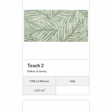
Touch 2
Dekor ścienny
598 x 298 mm
Mat
2
1,07 m