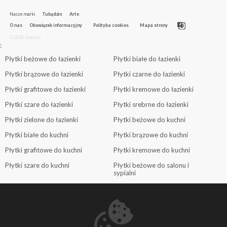
Nasze marki
Tubądzin
Arte
O nas
Obowiązek informacyjny
Polityka cookies
Mapa strony
©2026 Domino
:
Płytki beżowe do łazienki
Płytki białe do łazienki
Płytki brązowe do łazienki
Płytki czarne do łazienki
Płytki grafitowe do łazienki
Płytki kremowe do łazienki
Płytki szare do łazienki
Płytki srebrne do łazienki
Płytki zielone do łazienki
Płytki beżowe do kuchni
Płytki białe do kuchni
Płytki brązowe do kuchni
Płytki grafitowe do kuchni
Płytki kremowe do kuchni
Płytki szare do kuchni
Płytki beżowe do salonu i
sypialni
Płytki białe do salonu i sypialni
Płytki brązowe do salonu i
sypialni
Płytki grafitowe do salonu i
Płytki szare do salonu i sypialni
sypialni