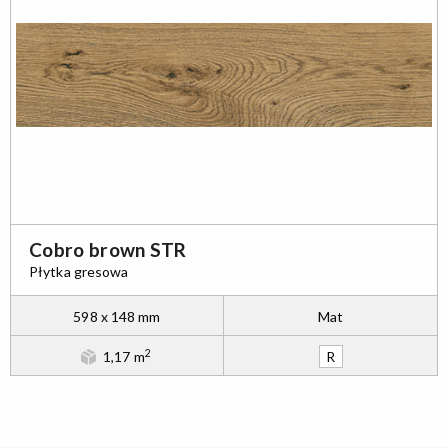
Cobro brown STR
Płytka gresowa
598 x 148 mm
Mat
2
1,17 m
R